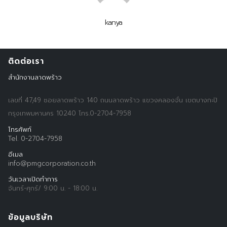
kanya
ติดต่อเรา
สำนักงานลาดพร้าว
เลขที่ 47,49 ซอยลาดพร้าว 140 ถนนลาดพร้าว แขวงคลองจั่น เขตบางกะปิ
กรุงเทพมหานคร 10240 โทร.0-2704-7958
โทรศัพท์
Tel. 0-2704-7958
อีเมล
Search
info@pmgcorporation.co.th
Search
for:
วันเวลาเปิดทำการ
จันทร์-ศุกร์/ 9:00 น. - 18:00 น.
ข้อมูลบริษัท