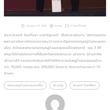
ประชาสัมพันธ์ผ่านสื่อออฟไลน์และสื่อออนไลน์
ผลงานของเรา
January 14, 2019
kanya
ข่าวและกิจกรรม
ผลิตสิ่งพิมพ์และที่เกี่ยวข้อง
พล.อ.ประยุทธ์ จันทร์โอชา นายกรัฐมนตรี เป็นประธานในงาน “มหกรรมแสดง
พัฒนาผลิตภัณฑ์
ผลการดาเนิ
นงานโครงการตามแนวทางประชารั
ฐของกองทุนหมู่บ้านและชุมชน
เมื
อง จัดโดยสานักงานกองทุนหมู่บ้
านและชุมชนเมืองแห่งชาติ เผย 3 ปีที่
หน้าแรก
ผ่านมาได้ดำเนินโครงการที่
เป็นประโยชน์ต่อส่วนรวม สร้างงาน สร้างอาชีพ
อบรมสัมมนาออฟไลน์และออนไลน์
สร้างรายได้ และยกระดับคุณภาพชีวิตให้
ประชาชนในหมู่บ้านและชุมชนเมื
อง
กว่า 70,000 กองทุน ผ่าน 200,000 โครงการ เกิดการจ้างงานกว่า 1.6
ล้านคน
กองทุนหมู่บ้านและชุมชนเมือง
ประชารัฐ
ประยุทธ์ จันทร์โอชา