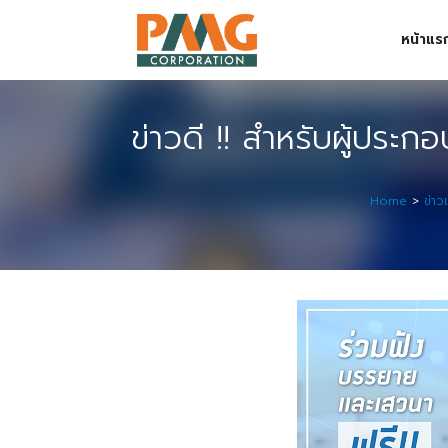
Skip
หน้าแร
to
content
Digital Solution
ข่าวดี !! สำหรับผู้ประ
Event & Exhibition Solution
intro
Home
>
ข่า
Media Solution
Seminar Service Solution
Trading & E-Commerce Solution
ข้อมูลบริษัท
จัดงานแสดงสินค้าและอีเว้นท์ต่าง ๆ