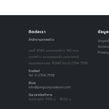
ติดต่อเรา
ข้อมูล
สำนักงานลาดพร้าว
ข้อมูลบร
ติดต่อเ
เลขที่ 47,49 ซอยลาดพร้าว 140 ถนน
Privacy
ลาดพร้าว แขวงคลองจั่น เขตบางกะปิ
กรุงเทพมหานคร 10240 โทร.0-2704-7958
โทรศัพท์
Tel. 0-2704-7958
อีเมล
info@pmgcorporation.co.th
วันเวลาเปิดทำการ
จันทร์-ศุกร์/ 9:00 น. - 18:00 น.