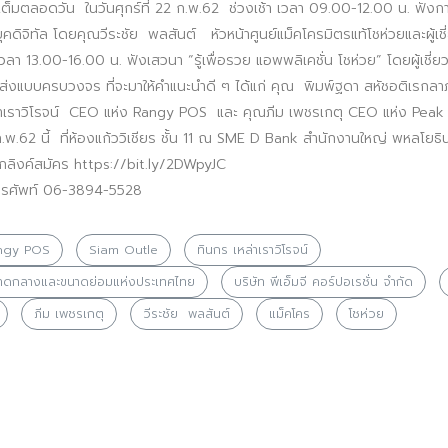
ต็มตลอดวัน ในวันศุกร์ที่ 22 ก.พ.62 ช่วงเช้า เวลา 09.00-12.00 น. ฟังก
ยุคดิจิทัล โดยคุณวีระชัย พลสันต์ หัวหน้าศูนย์แม็คโครมิตรแท้โชห่วยและผู้
เวลา 13.00-16.00 น. ฟังเสวนา “รู้เพื่อรวย แอพพลิเคชั่น โชห่วย” โดยผู้เช
ค้าส่งแบบครบวงจร ที่จะมาให้คำแนะนำดี ๆ ได้แก่ คุณ พิมพ์ฐดา สหัชอติเรก
Search
Search
for:
าเราวิโรจน์ CEO แห่ง Rangy POS และ คุณภีม เพชรเกตุ CEO แห่ง Pea
 ก.พ.62 นี้ ที่ห้องแก้ววิเชียร ชั้น 11 ณ SME D Bank สำนักงานใหญ่ พหลโยธิน
ลิกลิงค์สมัคร https://bit.ly/2DWpyJC
ทรศัพท์ 06-3894-5528
ngy POS
Siam Outle
ทินกร เหล่าเราวิโรจน์
าดกลางและขนาดย่อมแห่งประเทศไทย
บริษัท พีเอ็มจี คอร์ปอเรชั่น จำกัด
ภีม เพชรเกตุ
วีระชัย พลสันต์
แม็คโคร
โชห่วย