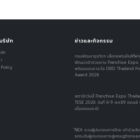
บริษัท
ข่าวและกิจกรรม
ิษัท
กรมพัฒนาธุรกิจฯ เลือกแฟรนไชส์ที่ผ่
รา
พัฒนาเข้าร่วมงาน Franchise Expo
 Policy
พร้อมมอบรางวัล DBD Thailand Fr
Award 2026
สตาร์ทวันนี้ Franchise Expo Thail
TESE 2026 วันที่ 6-9 ส.ค.69 ฮอลล์
เมืองทองธานี
์NEA ชวนผู้ประกอบการไทย เข้าร่วมโ
ยกระดับผู้ประกอบการสู่เศรษฐกิจกระแส