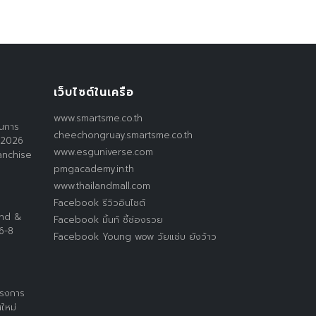
เว็บไซต์ในเครือ
www.smartsme.co.th
านการ
cheechongruay.smartsme.co.th
 2026
www.esguniverse.com
anchise
pmgacademy.in.th
www.thailandmall.com
Facebook รีวิวอินไซต์
and &
Facebook มิ้นท์ ชี้ช่องรวย
 6-8
Facebook Young wow วัยแซ่บ ยังว้าว
ครงการ
ใหม่