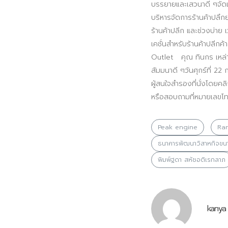
บรรยายและเสวนาดี ๆจัดเ
บริหารจัดการร้านค้าปลึก
ร้านค้าปลีก และช่วงบ่าย 
เคชั่นสำหรับร้านค้าปลีก
Outlet คุณ ทินกร เหล่
สัมมนาดี ๆวันศุกร์ที่ 22
ผู้สนใจสำรองที่นั่งโดยค
หรือสอบถามที่หมายเลขโ
Peak engine
Ra
ธนาคารพัฒนาวิสาหกิจขน
พิมพ์ฐดา สหัชอติเรกลาภ
kanya