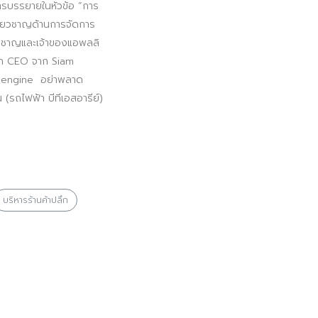
ารบรรยายในหัวข้อ “การ
เชี่ยวชาญด้านการจัดการ
ี่ยวชาญและเจ้าของแอพลลิ
ลาภ CEO จาก Siam
k engine อย่าพลาด
 (รถไฟฟ้า บีทีเอสอารีย์)
บริหารร้านค้าปลึก