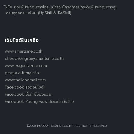
์NEA ชวนผู้ประกอบการไทย เข้าร่วมโครงการยกระดับผู้ประกอบการสู่
เศรษฐกิจกระแสใหม่ (UpSkill & ReSkill)
เว็บไซต์ในเครือ
www.smartsme.co.th
cheechongruay.smartsme.co.th
www.esguniverse.com
pmgacademy.in.th
www.thailandmall.com
Facebook รีวิวอินไซต์
Facebook มิ้นท์ ชี้ช่องรวย
Facebook Young wow วัยแซ่บ ยังว้าว
©2026 PMGCORPORATION.CO.TH. ALL RIGHTS RESERVED.