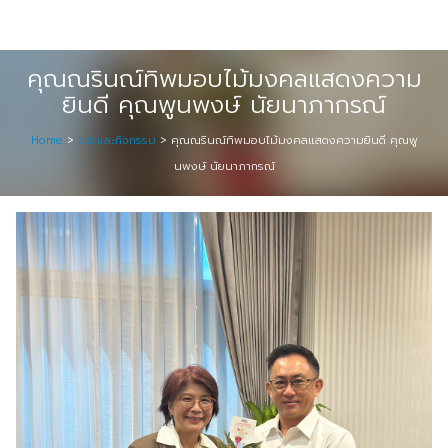
Skip
Digital Solution
to
Event & Exhibition Solution
content
คุณณรินณ์ทิพมอบไม้มงคลแสดงความ
ยินดี คุณพูนพงษ์ นัยนาภากรณ์
intro
Home
>
ข่าวและกิจกรรม
>
คุณณรินณ์ทิพมอบไม้มงคลแสดงความยินดี คุณพู
Media Solution
นพงษ์ นัยนาภากรณ์
Seminar Service Solution
Trading & E-Commerce Solution
ข้อมูลบริษัท
จัดงานแสดงสินค้าและอีเว้นท์ต่าง ๆ
ติดต่อเรา
บริการของเรา