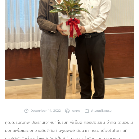
ประชาสัมพันธ์ผ่านสื่อออฟไลน์และสื่อออนไลน์
ผลงานของเรา
ผลิตสิ่งพิมพ์และที่เกี่ยวข้อง
พัฒนาผลิตภัณฑ์
หน้าแรก
อบรมสัมมนาออฟไลน์และออนไลน์
December 14, 2022
kanya
ข่าวและกิจกรรม
คุณณรินณ์ทิพ ประธานเจ้าหน้าที่บริษัท พีเอ็มจี คอร์ปอเรชั่น จำกัด ได้มอบไม้
มงคลเพื่อแสดงความยินดีกับท่านพูนพงษ์ นัยนาภากรณ์ เนื่องในโอกาสที่
ท่านได้เข้ารับดำรงตำแหน่งใหม่เป็นผู้อำนวยการสำนักงานนโยบายและ