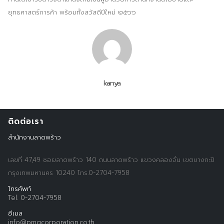
ยุทธศาสตร์การค้า พร้อมทั้งสวัสดีปีใหม่ ๒๕๖๖
kanya
ติดต่อเรา
สำนักงานลาดพร้าว
เลขที่ 47,49 ซอยลาดพร้าว 140 ถนนลาดพร้าว แขวงคลองจั่น เขตบางกะปิ
กรุงเทพมหานคร 10240 โทร.0-2704-7958
โทรศัพท์
Search
Search
Tel. 0-2704-7958
for:
อีเมล
info@pmgcorporation.co.th