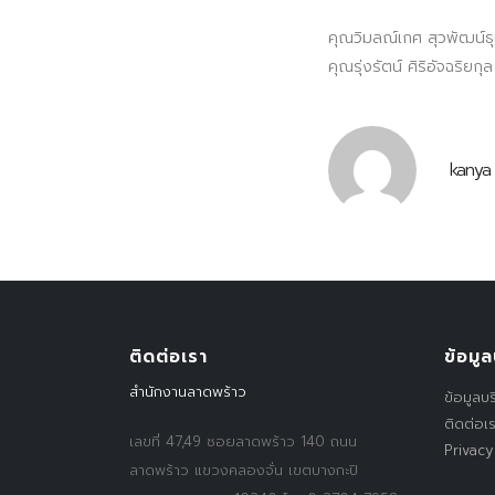
คุณวิมลณ์เกศ สุวพัฒน์ธุ
คุณรุ่งรัตน์ ศิริอัจฉริย
kanya
ติดต่อเรา
ข้อมูล
สำนักงานลาดพร้าว
ข้อมูลบร
ติดต่อเ
เลขที่ 47,49 ซอยลาดพร้าว 140 ถนน
Privacy
ลาดพร้าว แขวงคลองจั่น เขตบางกะปิ