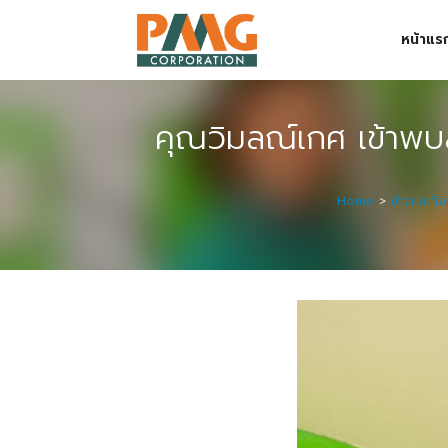
Skip
หน้าแร
to
content
Digital Solution
คุณวิมลณ์เกศ เข้าพบส
Event & Exhibition Solution
intro
Home
>
ข่าวและกิ
Media Solution
Seminar Service Solution
Trading & E-Commerce Solution
ข้อมูลบริษัท
จัดงานแสดงสินค้าและอีเว้นท์ต่าง ๆ