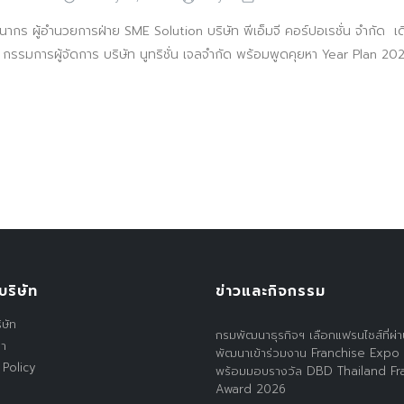
นากร ผู้อำนวยการฝ่าย SME Solution บริษัท พีเอ็มจี คอร์ปอเรชั่น จำกัด เด
กุล กรรมการผู้จัดการ บริษัท นูทริชั่น เจลจำกัด พร้อมพูดคุยหา Year Plan 20
บริษัท
ข่าวและกิจกรรม
ิษัท
กรมพัฒนาธุรกิจฯ เลือกแฟรนไชส์ที่ผ่
รา
พัฒนาเข้าร่วมงาน Franchise Expo
 Policy
พร้อมมอบรางวัล DBD Thailand Fr
Award 2026