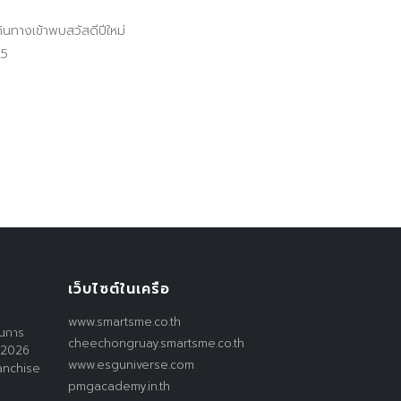
ินทางเข้าพบสวัสดีปีใหม่
25
เว็บไซต์ในเครือ
www.smartsme.co.th
านการ
cheechongruay.smartsme.co.th
 2026
www.esguniverse.com
anchise
pmgacademy.in.th