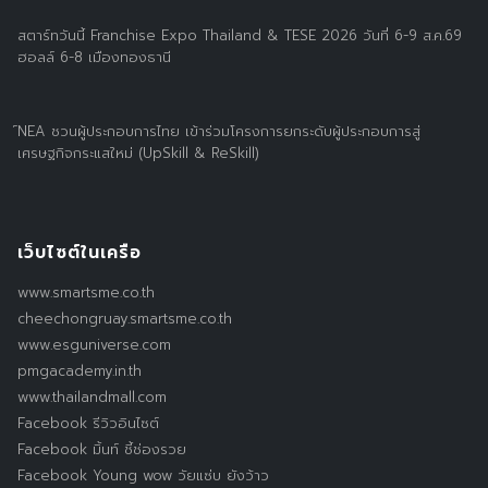
สตาร์ทวันนี้ Franchise Expo Thailand & TESE 2026 วันที่ 6-9 ส.ค.69
ฮอลล์ 6-8 เมืองทองธานี
์NEA ชวนผู้ประกอบการไทย เข้าร่วมโครงการยกระดับผู้ประกอบการสู่
เศรษฐกิจกระแสใหม่ (UpSkill & ReSkill)
เว็บไซต์ในเครือ
www.smartsme.co.th
cheechongruay.smartsme.co.th
www.esguniverse.com
pmgacademy.in.th
www.thailandmall.com
Facebook รีวิวอินไซต์
Facebook มิ้นท์ ชี้ช่องรวย
Facebook Young wow วัยแซ่บ ยังว้าว