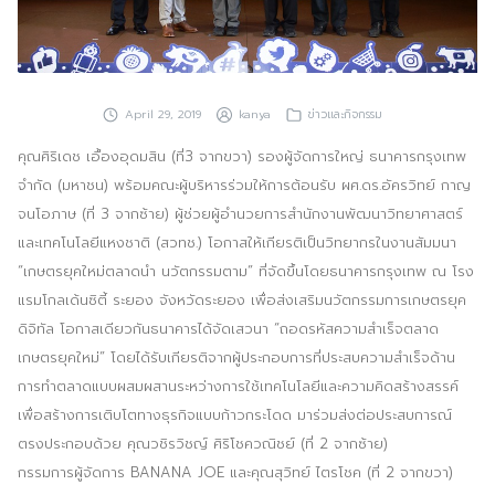
ประชาสัมพันธ์ผ่านสื่อออฟไลน์และสื่อออนไลน์
ผลงานของเรา
April 29, 2019
kanya
ข่าวและกิจกรรม
ผลิตสิ่งพิมพ์และที่เกี่ยวข้อง
คุณศิริเดช เอื้องอุดมสิน (ที่3 จากขวา) รองผู้จัดการใหญ่ ธนาคารกรุงเทพ
พัฒนาผลิตภัณฑ์
จำกัด (มหาชน) พร้อมคณะผู้บริหารร่วมให้การต้อนรับ ผศ.ดร.อัครวิทย์ กาญ
จนโอภาษ (ที่ 3 จากซ้าย) ผู้ช่วยผู้อำนวยการสำนักงานพัฒนาวิทยาศาสตร์
หน้าแรก
และเทคโนโลยีแหงชาติ (สวทช.) โอกาสให้เกียรติเป็นวิทยากรในงานสัมมนา
“เกษตรยุคใหม่ตลาดนำ นวัตกรรมตาม” ที่จัดขึ้นโดยธนาคารกรุงเทพ ณ โรง
อบรมสัมมนาออฟไลน์และออนไลน์
แรมโกลเด้นซิตี้ ระยอง จังหวัดระยอง เพื่อส่งเสริมนวัตกรรมการเกษตรยุค
ดิจิทัล โอกาสเดียวกันธนาคารได้จัดเสวนา “ถอดรหัสความสำเร็จตลาด
เกษตรยุคใหม่” โดยได้รับเกียรติจากผู้ประกอบการที่ประสบความสำเร็จด้าน
การทำตลาดแบบผสมผสานระหว่างการใช้เทคโนโลยีและความคิดสร้างสรรค์
เพื่อสร้างการเติบโตทางธุรกิจแบบก้าวกระโดด มาร่วมส่งต่อประสบการณ์
ตรงประกอบด้วย คุณวชิรวิชญ์ ศิริโชควณิชย์ (ที่ 2 จากซ้าย)
กรรมการผู้จัดการ BANANA JOE และคุณสุวิทย์ ไตรโชค (ที่ 2 จากขวา)