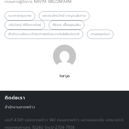
กรรมการผู้จัดการ NAVITA MELONFARM
ธนาคารกรุงเทพ
ผศ.ดร.อัครวิทย์ กาญจนโอภาษ
วชิรวิชญ์ ศิริโชควณิชย์
ศิริเดช เอื้องอุดมสิน
สำนักงานพัฒนาวิทยาศาสตร์และเทคโนโลยีแห่งชาติ
เกษตรยุคใหม่
kanya
ติดต่อเรา
สำนักงานลาดพร้าว
เลขที่ 47,49 ซอยลาดพร้าว 140 ถนนลาดพร้าว แขวงคลองจั่น เขตบางกะปิ
Search
Search
กรุงเทพมหานคร 10240 โทร.0-2704-7958