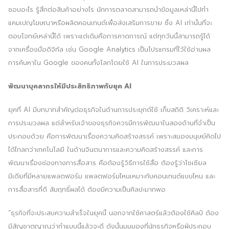
ชอบอะไร รู้สึกต่อสินค้าอย่างไร นักการตลาดสามารถนำข้อมูลเหล่านี้ไปทำ
แคมเปญโฆษณาหรือผลิตคอนเทนต์เพื่อส่งเสริมการขาย ซึ่ง AI เท่านั้นที่จะ
ตอบโจทย์เหล่านี้ได้ เพราะแต่เดิมคือการคาดการณ์ แต่ทุกวันนี้สามารถรู้ได้
จากเครื่องมือดิจิทัล เช่น Google Analytics เป็นโปรแกรมที่ไว้ใช้อ่านผล
การค้นหาใน Google ของคนทั้งโลกโดยใช้ AI ในการประมวลผล
พัฒนาบุคลากรให้มีประสิทธิภาพกับยุค
AI
ยุคที่ AI มีบทบาทสำคัญต่อธุรกิจในด้านการประยุกต์ใช้ เก็บสถิติ วิเคราะห์และ
การประมวลผล แต่สำหรับเจ้าของธุรกิจควรมีการพัฒนาในสองด้านที่จำเป็น
Search
Search
ประกอบด้วย คือการพัฒนาเรื่องความคิดสร้างสรรค์ เพราะสมองมนุษย์คิดไป
for:
ได้ไกลกว่าเทคโนโลยี ในด้านจินตนาการและความคิดสร้างสรรค์ และการ
พัฒนาเรื่องช่องทางการสื่อสาร คือต้องรู้วิธีการใช้สื่อ ต้องรู้ว่าโซเซียล
มีเดียที่มีหลายแพลตฟอร์ม แพลตฟอร์มไหนเหมาะกับคอนเทนต์แบบไหน และ
การสื่อสารที่ดี สัมฤทธิ์ผลได้ ต้องมีความเป็นศิลปะมากพอ
“ธุรกิจที่จะประสบความสำเร็จในยุคนี้ นอกจากใช้ศาสตร์แล้วต้องใช้ศิลป์ ต้อง
มีสัญชาตญาณว่าทำแบบนี้แล้วจะดี ดังนั้นมุมมองที่นักธุรกิจหรือผู้ประกอบ