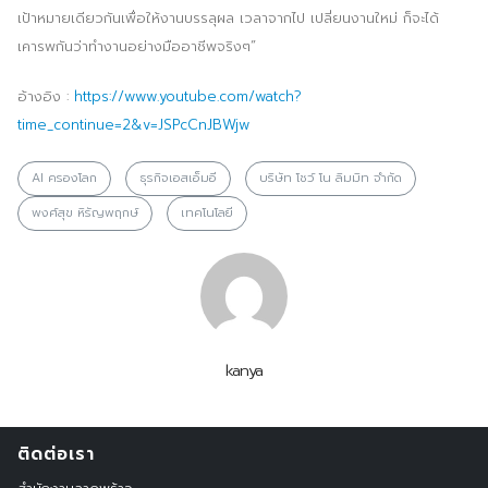
เป้าหมายเดียวกันเพื่อให้งานบรรลุผล เวลาจากไป เปลี่ยนงานใหม่ ก็จะได้
เคารพกันว่าทำงานอย่างมืออาชีพจริงๆ”
อ้างอิง :
https://www.youtube.com/watch?
time_continue=2&v=JSPcCnJBWjw
AI ครองโลก
ธุรกิจเอสเอ็มอี
บริษัท โชว์ โน ลิมมิท จำกัด
พงศ์สุข หิรัญพฤกษ์
เทคโนโลยี
kanya
ติดต่อเรา