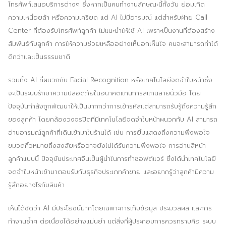
โทรศัพท์เสนอบริการต่างๆ ซึ่งหากเป็นคนทำงานลักษณะนี้ทั้งวัน ย่อมเกิด
ความเหนื่อยล้า หรือความเครียด แต่ AI ไม่มีอารมณ์ แต่สำหรับฝ่าย Call
Center ที่ต้องรับโทรศัพท์ลูกค้า ไม่แนะนำให้ใช้ AI เพราะเป็นงานที่ต้องสร้าง
สัมพันธ์กับลูกค้า การให้ความช่วยเหลืออย่างเห็นอกเห็นใจ คนจะสามารถทำได้
ดีกว่าและเป็นธรรมชาติ
รวมทั้ง AI ที่ผนวกกับ Facial Recognition หรือเทคโนโลยีจดจำใบหน้าซึ่ง
จะเป็นระบบรักษาความปลอดภัยในอนาคตแทนการสแกนลายนิ้วมือ โดย
ปัจจุบันกำลังถูกพัฒนาให้เป็นมากกว่าการเข้ารหัสแต่สามารถรับรู้ถึงความรู้สึก
ของลูกค้า โดยกล้องวงจรปิดที่มีเทคโนโลยีจดจำใบหน้าผนวกกับ AI สามารถ
อ่านอารมณ์ลูกค้าที่เดินเข้ามาในร้านได้ เช่น การยิ้มแสดงถึงความพึงพอใจ
ขมวดคิ้วหมายถึงสงสัยหรืออาจยังไม่ได้รับความพึงพอใจ การอ่านสีหน้า
ลูกค้าแบบนี้ ปัจจุบันประเทศจีนเป็นผู้นำในการทำซอฟต์แวร์ ซึ่งได้นำเทคโนโลยี
จดจำใบหน้าเข้ามาตอบรับกับธุรกิจประเภทค้าขาย และอยากรู้ว่าลูกค้ามีความ
รู้สึกอย่างไรกับสินค้า
เห็นได้ชัดว่า AI มีประโยชน์มากโดยเฉพาะการเก็บข้อมูล ประมวลผล และการ
ทำงานซ้ำๆ ต่อเนื่องได้อย่างแม่นยำ แต่สิ่งที่ผู้ประกอบการควรทราบคือ ระบบ