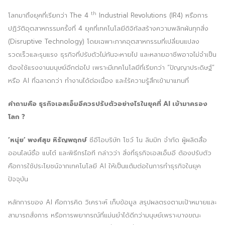
ประชาสัมพันธ์ผ่านสื่อออฟไลน์และสื่อออนไลน์
th
โลกมาถึงยุคที่เรียกว่า The 4
Industrial Revolutions (IR4) หรือการ
ปฏิวัติอุตสาหกรรมครั้งที่ 4 ยุคที่เทคโนโลยีดิจิทัลสร้างความพลิกผันทุกสิ่ง
ผลงานของเรา
(Disruptive Technology) โดยเฉพาะภาคอุตสาหกรรมที่เปลี่ยนแปลง
รวดเร็วและรุนแรง ธุรกิจที่ปรับตัวไม่ทันจะหายไป และหลายอาชีพอาจไม่จำเป็น
ผลิตสิ่งพิมพ์และที่เกี่ยวข้อง
ต้องใช้แรงงานมนุษย์อีกต่อไป เพราะมีเทคโนโลยีที่เรียกว่า “ปัญญาประดิษฐ์”
พัฒนาผลิตภัณฑ์
หรือ AI ที่ฉลาดกว่า ทำงานได้ต่อเนื่อง และไร้ความรู้สึกเข้ามาแทนที่
หน้าแรก
คำถามคือ ธุรกิจเอสเอ็มอีควรปรับตัวอย่างไรในยุคที่
AI เข้ามาครอง
โลก ?
อบรมสัมมนาออฟไลน์และออนไลน์
‘
หนุ่ย
’
พงศ์สุข หิรัญพฤกษ์
ซีอีโอบริษัท โชว์ โน ลิมมิท จำกัด ผู้ผลิตสื่อ
ออนไลน์ชื่อ แบไต๋ และพิธีกรไอที กล่าวว่า สิ่งที่ธุรกิจเอสเอ็มอี ต้องปรับตัว
คือการใช้ประโยชน์จากเทคโนโลยี AI ให้เป็นแต้มต่อในการทำธุรกิจในยุค
ปัจจุบัน
หลักการของ AI คือการคิด วิเคราะห์ เก็บข้อมูล สรุปผลตรงตามเป้าหมายและ
สามารถสั่งการ หรือการพยากรณ์ที่แม่นยำได้ดีกว่ามนุษย์เพราะบางขณะ