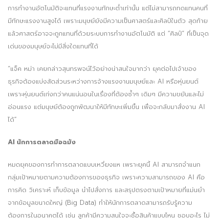
การทำงานอัตโนมัติจะแทนที่แรงงานทักษะต่ำเท่านั้น แต่ไม่สามารถทดแทนคนที่
มีทักษะแรงงานสูงได้ เพราะมนุษย์ยังมีความเป็นศาสตร์และศิลป์ในตัว สุดท้าย
แล้วศาสตร์อาจจะถูกแทนที่ด้วยระบบการทำงานอัตโนมัติ แต่ “ศิลป์” ที่เป็นจุด
เด่นของมนุษย์จะไม่มีสิ่งใดแทนที่ได้
“แจ็ค หม่า เคยกล่าวสุนทรพจน์ไว้อย่างน่าสนใจมากว่า ยุคต่อไปเจ้าของ
ธุรกิจต้องแบ่งสัดส่วนระหว่างการจ้างแรงงานมนุษย์และ AI หรือหุ่นยนต์
เพราะหุ่นยนต์เก่งกว่าคนแน่นอนในเรื่องที่ต้องซ้ำๆ เดิมๆ มีความขยันและไม่
อ่อนแรง แต่มนุษย์ต้องถูกพัฒนาให้มีทักษะเพิ่มขึ้น เพื่อจะกลับมาสั่งงาน AI
ได้”
AI นักการตลาดมือฉมัง
หมดยุคของการทำการตลาดแบบเหวี่ยงแห เพราะยุคนี้ AI สามารถจำแนก
กลุ่มเป้าหมายตามความต้องการของธุรกิจ เพราะความสามารถของ AI คือ
การคิด วิเคราะห์ เก็บข้อมูล นำไปสั่งการ และสรุปตรงตามเป้าหมายที่แม่นยำ
จากข้อมูลขนาดใหญ่ (Big Data) ทำให้นักการตลาดสามารถรับรู้ความ
ต้องการในอนาคตได้ เช่น ลูกค้ามีความสนใจจะซื้อสินค้าแบบไหน ชอบอะไร ไม่