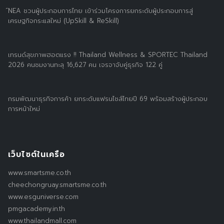
์NEA ชวนผู้ประกอบการไทย เข้าร่วมโครงการยกระดับผู้ประกอบการสู่
เศรษฐกิจกระแสใหม่ (UpSkill & ReSkill)
เทรนด์สุขภาพฮอตแรง !! Thailand Wellness & SPORTEC Thailand
2026 คนชมงานทะลุ 16,627 คน เจรจาจับคู่ธุรกิจ 122 คู่
กรมพัฒนาธุรกิจการค้า ยกระดับแฟรนไชส์ไทยปี 69 พร้อมสร้างผู้ประกอบ
การหน้าใหม่
เว็บไซต์ในเครือ
www.smartsme.co.th
cheechongruay.smartsme.co.th
www.esguniverse.com
pmgacademy.in.th
www.thailandmall.com