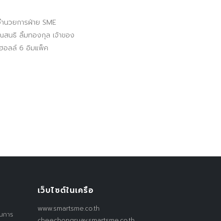
ู้อำนวยการฝ่าย SME
ุณสนธิ ลิ้มทองกุล เจ้าของ
่ฮอลล์ 6 อิมแพ็ค
เว็บไซต์ในเครือ
www.smartsme.co.th
านการ
cheechongruay.smartsme.co.th