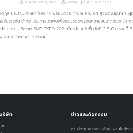
Search
November 5, 2021
kanya
ข่าวและกิจกรรม
for:
ิตกุล ประธานเจ้าหน้าที่บริหาร พร้อมด้วย คุณวิมลณ์เกศ สุวพัฒน์ธุนากร ผ
 คอร์ปอเรชั่น จำกัด เดินทางเข้าพบเพื่อร่วมอวยพรวันคล้ายวันเกิดล่วงหน้า ค
โปรโมทงาน Smart SME EXPO 2021 ที่กำลังจะจัดขึ้นวันที่ 2-5 ธันวาคมนี้ ที
ผู้จัดการท่าพระอาทิตย์วันนี้
บริษัท
ข่าวและกิจกรรม
ิษัท
กรมพัฒนาธุรกิจฯ เลือกแฟรนไชส์ที่ผ่
รา