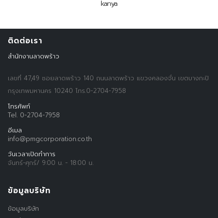
kanya
ติดต่อเรา
สำนักงานลาดพร้าว
เลขที่ 47,49 ซอยลาดพร้าว 140 ถนนลาดพร้าว แขวงคลองจั่น เขตบางกะปิ
กรุงเทพมหานคร 10240 โทร.0-2704-7958
โทรศัพท์
Tel. 0-2704-7958
อีเมล
info@pmgcorporation.co.th
Search
Search
วันเวลาเปิดทำการ
for:
จันทร์-ศุกร์/ 9:00 น. - 18:00 น.
ข้อมูลบริษัท
ข้อมูลบริษัท