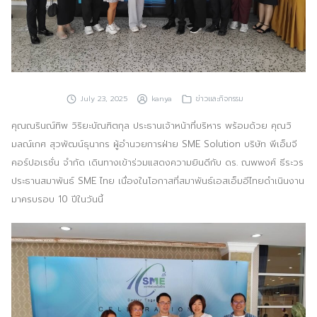
ประชาสัมพันธ์ผ่านสื่อออฟไลน์และสื่อออนไลน์
ผลงานของเรา
ผลิตสิ่งพิมพ์และที่เกี่ยวข้อง
July 23, 2025
kanya
ข่าวและกิจกรรม
พัฒนาผลิตภัณฑ์
คุณณรินณ์ทิพ วิริยะบัณฑิตกุล ประธานเจ้าหน้าที่บริหาร พร้อมด้วย คุณวิ
หน้าแรก
มลณ์เกศ สุวพัฒน์ธุนากร ผู้อำนวยการฝ่าย SME Solution บริษัท พีเอ็มจี
คอร์ปอเรชั่น จำกัด เดินทางเข้าร่วมแสดงความยินดีกับ ดร. ณพพงศ์ ธีระวร
อบรมสัมมนาออฟไลน์และออนไลน์
ประธานสมาพันธ์ SME ไทย เนื่องในโอกาสที่สมาพันธ์เอสเอ็มอีไทยดำเนินงาน
มาครบรอบ 10 ปีในวันนี้