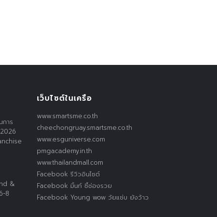
เว็บไซต์ในเครือ
www.smartsme.co.th
านการ
cheechongruay.smartsme.co.th
 2026
www.esguniverse.com
anchise
pmgacademy.in.th
www.thailandmall.com
Facebook รีวิวอินไซต์
and &
Facebook มิ้นท์ ชี้ช่องรวย
 6-8
Facebook Young wow วัยแซ่บ ยังว้าว