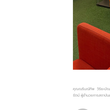
คุณณรินณ์ทิพ วิริยะบัณฑิ
รัตน์ ผู้อำนวยการสถาบัน