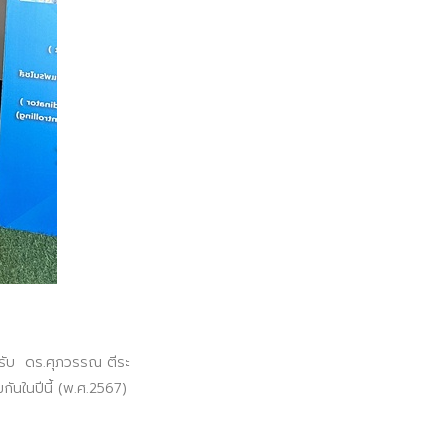
อนรับ ดร.ศุภวรรณ ตีระ
กันในปีนี้ (พ.ศ.2567)