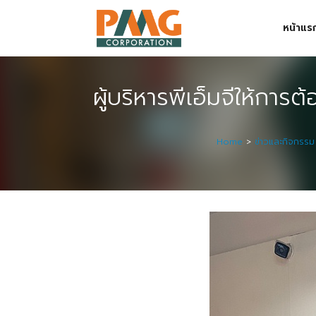
Skip
หน้าแร
to
content
Digital Solution
ผู้บริหารพีเอ็มจีให้ก
Event & Exhibition Solution
intro
Home
>
ข่าวและกิจกรรม
Media Solution
Seminar Service Solution
Trading & E-Commerce Solution
ข้อมูลบริษัท
จัดงานแสดงสินค้าและอีเว้นท์ต่าง ๆ