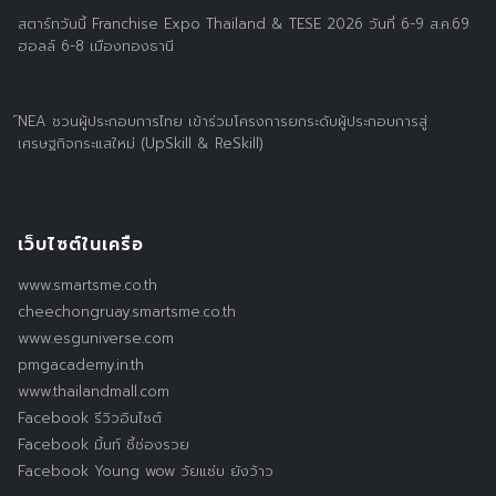
สตาร์ทวันนี้ Franchise Expo Thailand & TESE 2026 วันที่ 6-9 ส.ค.69
ฮอลล์ 6-8 เมืองทองธานี
์NEA ชวนผู้ประกอบการไทย เข้าร่วมโครงการยกระดับผู้ประกอบการสู่
เศรษฐกิจกระแสใหม่ (UpSkill & ReSkill)
เว็บไซต์ในเครือ
www.smartsme.co.th
cheechongruay.smartsme.co.th
www.esguniverse.com
pmgacademy.in.th
www.thailandmall.com
Facebook รีวิวอินไซต์
Facebook มิ้นท์ ชี้ช่องรวย
Facebook Young wow วัยแซ่บ ยังว้าว