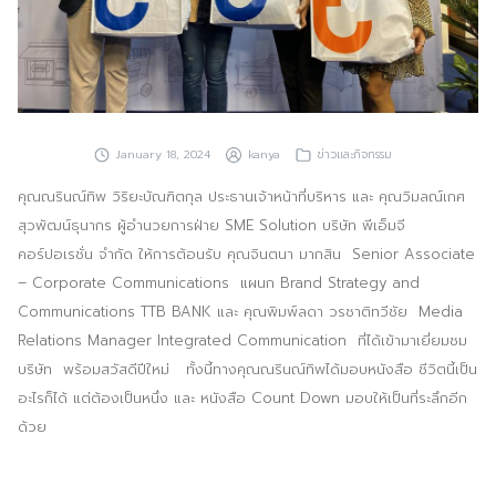
ประชาสัมพันธ์ผ่านสื่อออฟไลน์และสื่อออนไลน์
ผลงานของเรา
ผลิตสิ่งพิมพ์และที่เกี่ยวข้อง
January 18, 2024
kanya
ข่าวและกิจกรรม
พัฒนาผลิตภัณฑ์
คุณณรินณ์ทิพ วิริยะบัณฑิตกุล ประธานเจ้าหน้าที่บริหาร และ คุณวิมลณ์เกศ
หน้าแรก
สุวพัฒน์ธุนากร ผู้อำนวยการฝ่าย SME Solution บริษัท พีเอ็มจี
คอร์ปอเรชั่น จำกัด ให้การต้อนรับ คุณจินตนา​ มากสิน Senior Associate
อบรมสัมมนาออฟไลน์และออนไลน์
– Corporate Communications แผนก Brand Strategy and
Communications TTB BANK และ คุณพิมพ์ลดา วรชาติทวีชัย Media
Relations Manager Integrated Communication ที่ได้เข้ามาเยี่ยมชม
บริษัท พร้อมสวัสดีปีใหม่ ทั้งนี้ทางคุณณรินณ์ทิพได้มอบหนังสือ ชีวิตนี้เป็น
อะไรก็ได้ แต่ต้องเป็นหนึ่ง และ หนังสือ Count Down มอบให้เป็นที่ระลึกอีก
ด้วย