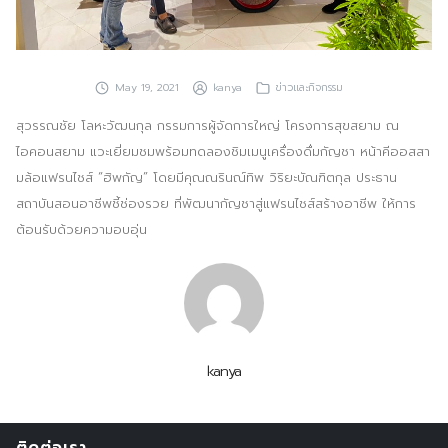
ประชาสัมพันธ์ผ่านสื่อออฟไลน์และสื่อออนไลน์
ผลงานของเรา
May 19, 2021
kanya
ข่าวและกิจกรรม
ผลิตสิ่งพิมพ์และที่เกี่ยวข้อง
สุวรรณชัย โลหะวัฒนกุล กรรมการผู้จัดการใหญ่ โครงการสุขสยาม ณ
ไอคอนสยาม แวะเยี่ยมชมพร้อมทดลองชิมเมนูเครื่องดื่มกัญชา หน้าคีออสสา
พัฒนาผลิตภัณฑ์
มล้อแฟรนไชส์ “ฮิพกัญ” โดยมีคุณณรินณ์ทิพ วิริยะบัณฑิตกุล ประธาน
หน้าแรก
สถาบันสอนอาชีพชี้ช่องรวย ที่พัฒนากัญชาสู่แฟรนไชส์สร้างอาชีพ ให้การ
ต้อนรับด้วยความอบอุ่น
อบรมสัมมนาออฟไลน์และออนไลน์
kanya