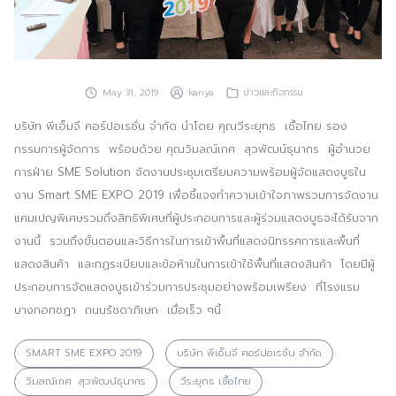
ประชาสัมพันธ์ผ่านสื่อออฟไลน์และสื่อออนไลน์
ผลงานของเรา
May 31, 2019
kanya
ข่าวและกิจกรรม
ผลิตสิ่งพิมพ์และที่เกี่ยวข้อง
บริษัท พีเอ็มจี คอร์ปอเรชั่น จำกัด นำโดย คุณวีระยุทธ เชื้อไทย รอง
พัฒนาผลิตภัณฑ์
กรรมการผู้จัดการ พร้อมด้วย คุณวิมลณ์เกศ สุวพัฒน์ธุนากร ผู้อำนวย
การฝ่าย SME Solution จัดงานประชุมเตรียมความพร้อมผู้
จัดแสดงบูธใน
หน้าแรก
งาน Smart SME EXPO 2019 เพื่อชี้แจงทำความเข้
าใจภาพรวมการจัดงาน
อบรมสัมมนาออฟไลน์และออนไลน์
แคมเปญพิเศษรวมถึงสิทธิพิเศษที่
ผู้ประกอบการและผู้ร่วมแสดงบู
ธจะได้รับจาก
งานนี้ รวมถึงขั้นตอนและวิธี
การในการเข้าพื้นที่แสดงนิ
ทรรศการและพื้นที่
แสดงสินค้า และกฏระเบียบและข้อห้
ามในการเข้าใช้พื้นที่แสดงสินค้
า โดยมีผู้
ประกอบการจัดแสดงบู
ธเข้าร่วมการประชุมอย่างพร้
อมเพรียง ที่โรงแรม
บางกอกชฎา ถนนรัชดาภิเษก เมื่อเร็ว ๆนี้
SMART SME EXPO 2019
บริษัท พีเอ็มจี คอร์ปอเรชั่น จำกัด
วิมลณ์เกศ สุวพัฒน์ธุนากร
วีระยุทธ เชื้อไทย