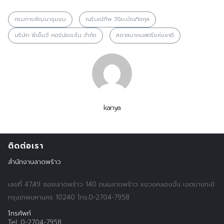
กรมการพัฒนาชุมชน
ณรินณ์ทิพ วิริยะบัณฑิตกุล
บริษัท พีเอ็มจี คอร์ปอเรชั่น จำกัด
สภาสมาคมสตรีแห่งชาติ
kanya
ติดต่อเรา
สำนักงานลาดพร้าว
เลขที่ 47,49 ซอยลาดพร้าว 140 ถนนลาดพร้าว แขวงคลองจั่น เขตบางกะปิ
กรุงเทพมหานคร 10240 โทร.0-2704-7958
Search
Search
โทรศัพท์
for:
Tel. 0-2704-7958