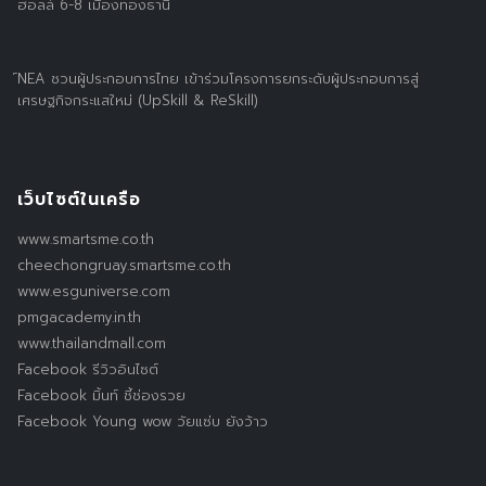
ฮอลล์ 6-8 เมืองทองธานี
์NEA ชวนผู้ประกอบการไทย เข้าร่วมโครงการยกระดับผู้ประกอบการสู่
เศรษฐกิจกระแสใหม่ (UpSkill & ReSkill)
เว็บไซต์ในเครือ
www.smartsme.co.th
cheechongruay.smartsme.co.th
www.esguniverse.com
pmgacademy.in.th
www.thailandmall.com
Facebook รีวิวอินไซต์
Facebook มิ้นท์ ชี้ช่องรวย
Facebook Young wow วัยแซ่บ ยังว้าว