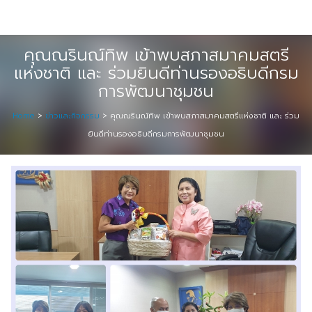
Skip
Digital Solution
to
Event & Exhibition Solution
content
คุณณรินณ์ทิพ เข้าพบสภาสมาคมสตรี
แห่งชาติ และ ร่วมยินดีท่านรองอธิบดีกรม
intro
การพัฒนาชุมชน
Media Solution
Home
>
ข่าวและกิจกรรม
>
คุณณรินณ์ทิพ เข้าพบสภาสมาคมสตรีแห่งชาติ และ ร่วม
ยินดีท่านรองอธิบดีกรมการพัฒนาชุมชน
Seminar Service Solution
Trading & E-Commerce Solution
ข้อมูลบริษัท
จัดงานแสดงสินค้าและอีเว้นท์ต่าง ๆ
ติดต่อเรา
บริการของเรา