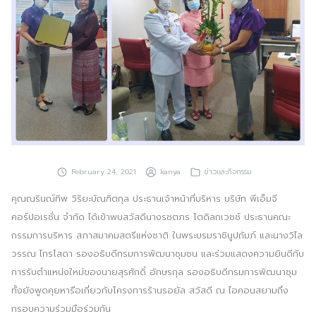
ประชาสัมพันธ์ผ่านสื่อออฟไลน์และสื่อออนไลน์
ผลงานของเรา
ผลิตสิ่งพิมพ์และที่เกี่ยวข้อง
พัฒนาผลิตภัณฑ์
หน้าแรก
February 24, 2021
kanya
ข่าวและกิจกรรม
อบรมสัมมนาออฟไลน์และออนไลน์
คุณณรินณ์ทิพ วิริยะบัณฑิตกุล ประธานเจ้าหน้าที่บริหาร บริษัท พีเอ็มจี
คอร์ปอเรชั่น จำกัด ได้เข้าพบสวัสดีนางรชตภร โตดิลกเวชช์ ประธานคณะ
กรรมการบริหาร สภาสมาคมสตรีแห่งชาติ ในพระบรมราชินูปถัมภ์ และนางวิไล
วรรณ ไกรโสดา รองอธิบดีกรมการพัฒนาชุมชน และร่วมแสดงความยินดีกับ
การรับตำแหน่งใหม่ของนายสุรศักดิ์ อักษรกุล รองอธิบดีกรมการพัฒนาชุม
ทั้งยังพูดคุยหารือเกี่ยวกับโครงการร้านรอยัล สวัสดี ณ ไอคอนสยามถึง
กรอบความร่วมมือร่วมกัน