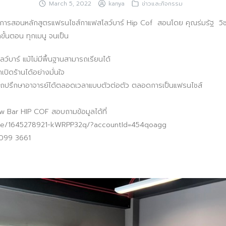
March 5, 2022
kanya
ข่าวและกิจกรรม
ารสอนหลักสูตรแฟรนไชส์กาแฟสโลว์บาร์ Hip Cof สอนโดย คุณร่มรัฐ วิชช
ั้นตอน ทุกเมนู จนเป็น
ว์บาร์ แม้ไม่มีพื้นฐานสามารถเรียนได้
ปิดร้านได้อย่างมั่นใจ
รถปรึกษาอาจารย์ได้ตลอดเวลาแบบตัวต่อตัว ตลอดการเป็นแฟรนไชส์
 Bar HIP COF สอบถามข้อมูลได้ที่
ine.me/1645278921-kWRPP32q/?accountId=454qoagg
099 3661