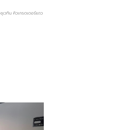
ุเวทิน คิวเกรดเดอร์แถว