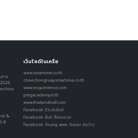
เว็บไซต์ในเครือ
www.smartsme.co.th
านการ
cheechongruay.smartsme.co.th
 2026
www.esguniverse.com
anchise
pmgacademy.in.th
www.thailandmall.com
Facebook รีวิวอินไซต์
and &
Facebook มิ้นท์ ชี้ช่องรวย
 6-8
Facebook Young wow วัยแซ่บ ยังว้าว