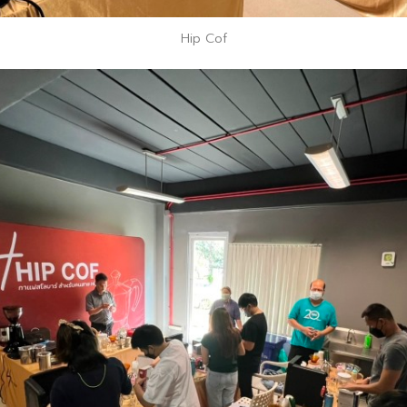
Hip Cof
Search
Search
for: