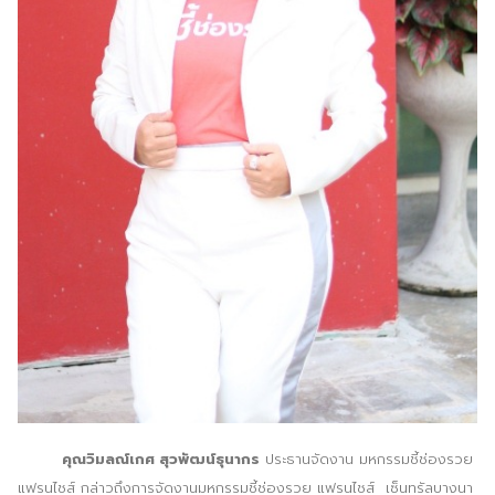
คุณวิมลณ์เกศ สุวพัฒน์ธุนากร
ประธานจัดงาน มหกรรมชี้ช่องรวย
แฟรนไชส์ กล่าวถึงการจัดงานมหกรรมชี้ช่องรวย แฟรนไชส์ เซ็นทรัลบางนา