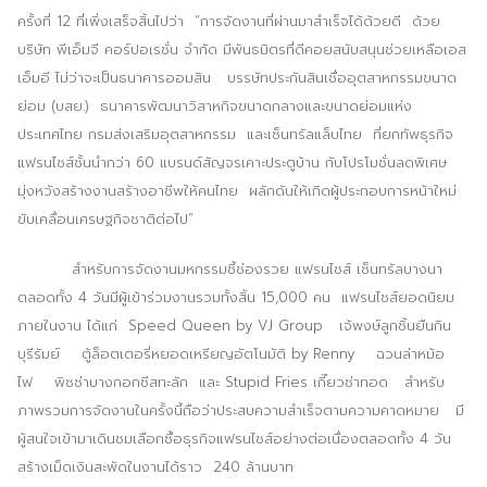
ครั้งที่ 12 ที่เพิ่งเสร็จสิ้นไปว่า “การจัดงานที่ผ่านมาสำเร็จได้ด้วยดี ด้วย
บริษัท พีเอ็มจี คอร์ปอเรชั่น จำกัด มีพันธมิตรที่ดีคอยสนับสนุนช่วยเหลือเอส
เอ็มอี ไม่ว่าจะเป็นธนาคารออมสิน บรรษัทประกันสินเชื่ออุตสาหกรรมขนาด
ย่อม (บสย.) ธนาคารพัฒนาวิสาหกิจขนาดกลางและขนาดย่อมแห่ง
ประเทศไทย กรมส่งเสริมอุตสาหกรรม และเซ็นทรัลแล็บไทย ที่ยกทัพธุรกิจ
แฟรนไชส์ชั้นนำกว่า 60 แบรนด์สัญจรเคาะประตูบ้าน กับโปรโมชั่นลดพิเศษ
มุ่งหวังสร้างงานสร้างอาชีพให้คนไทย ผลักดันให้เกิดผู้ประกอบการหน้าใหม่
ขับเคลื่อนเศรษฐกิจชาติต่อไป”
สำหรับการจัดงานมหกรรมชี้ช่องรวย แฟรนไชส์ เซ็นทรัลบางนา
ตลอดทั้ง 4 วันมีผู้เข้าร่วมงานรวมทั้งสิ้น 15,000 คน แฟรนไชส์ยอดนิยม
ภายในงาน ได้แก่ Speed Queen by VJ Group เจ้พงษ์ลูกชิ้นยืนกิน
บุรีรัมย์ ตู้ล็อตเตอรี่หยอดเหรียญอัตโนมัติ by Renny ฉวนล่าหม้อ
ไฟ พิซซ่าบางกอกชีสทะลัก และ Stupid Fries เกี๊ยวซ่าทอด สำหรับ
ภาพรวมการจัดงานในครั้งนี้ถือว่าประสบความสำเร็จตามความคาดหมาย มี
ผู้สนใจเข้ามาเดินชมเลือกซื้อธุรกิจแฟรนไชส์อย่างต่อเนื่องตลอดทั้ง 4 วัน
สร้างเม็ดเงินสะพัดในงานได้ราว 240 ล้านบาท