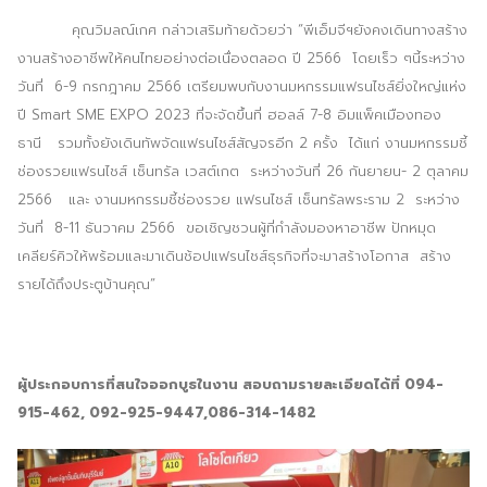
คุณวิมลณ์เกศ กล่าวเสริมท้ายด้วยว่า “พีเอ็มจีฯยังคงเดินทางสร้าง
งานสร้างอาชีพให้คนไทยอย่างต่อเนื่องตลอด ปี 2566 โดยเร็ว ๆนี้ระหว่าง
วันที่ 6-9 กรกฎาคม 2566 เตรียมพบกับงานมหกรรมแฟรนไชส์ยิ่งใหญ่แห่ง
ปี Smart SME EXPO 2023 ที่จะจัดขึ้นที่ ฮอลล์ 7-8 อิมแพ็คเมืองทอง
ธานี รวมทั้งยังเดินทัพจัดแฟรนไชส์สัญจรอีก 2 ครั้ง ได้แก่ งานมหกรรมชี้
ช่องรวยแฟรนไชส์ เซ็นทรัล เวสต์เกต ระหว่างวันที่ 26 กันยายน- 2 ตุลาคม
2566 และ งานมหกรรมชี้ช่องรวย แฟรนไชส์ เซ็นทรัลพระราม 2 ระหว่าง
วันที่ 8-11 ธันวาคม 2566 ขอเชิญชวนผู้ที่กำลังมองหาอาชีพ ปักหมุด
เคลียร์คิวให้พร้อมและมาเดินช้อปแฟรนไชส์ธุรกิจที่จะมาสร้างโอกาส สร้าง
รายได้ถึงประตูบ้านคุณ”
Search
Search
for:
ผู้ประกอบการที่สนใจออกบูธในงาน สอบถามรายละเอียดได้ที่ 094-
915-462
, 092-925-9447,086-314-1482