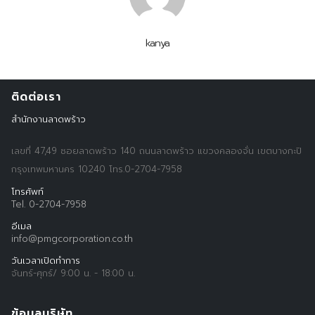
kanya
Search
Search
for:
ติดต่อเรา
สำนักงานลาดพร้าว
เลขที่ 47,49 ซอยลาดพร้าว 140 ถนนลาดพร้าว แขวงคลองจั่น เขตบางกะปิ
กรุงเทพมหานคร 10240 โทร.0-2704-7958
โทรศัพท์
Tel. 0-2704-7958
อีเมล
info@pmgcorporation.co.th
วันเวลาเปิดทำการ
จันทร์-ศุกร์/ 9:00 น. - 18:00 น.
ข้อมูลบริษัท