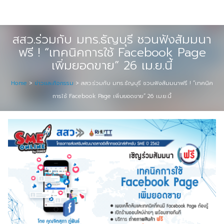
Skip
Digital Solution
to
Event & Exhibition Solution
content
สสว.ร่วมกับ มทร.ธัญบุรี ชวนฟังสัมมนา
ฟรี ! “เทคนิคการใช้ Facebook Page
intro
เพิ่มยอดขาย” 26 เม.ย.นี้
Media Solution
Home
>
ข่าวและกิจกรรม
>
สสว.ร่วมกับ มทร.ธัญบุรี ชวนฟังสัมมนาฟรี ! “เทคนิค
การใช้ Facebook Page เพิ่มยอดขาย” 26 เม.ย.นี้
Seminar Service Solution
Trading & E-Commerce Solution
ข้อมูลบริษัท
จัดงานแสดงสินค้าและอีเว้นท์ต่าง ๆ
ติดต่อเรา
บริการของเรา