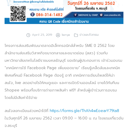
ประชาสัมพันธ์ผ่านสื่อออฟไลน์และสื่อออนไลน์
ผลงานของเรา
ผลิตสิ่งพิมพ์และที่เกี่ยวข้อง
April 25, 2019
kanya
ข่าวและกิจกรรม
พัฒนาผลิตภัณฑ์
โครงการส่งเสริมพัฒนาตลาดอิเล็กทรอนิกส์สำหรับ SME ปี 2562 โดย
สำนักงานส่งเสริมวิสาหกิจขนาดกลางและขนาดย่อม (สสว.) ร่วมกับ
หน้าแรก
มหาวิทยาลัยเทคโนโลยีราชมงคลธัญบุรี ขอเชิญผู้ประกอบการ เข้าร่วมอบรม
“เทคนิคการใช้ Facebook Page เพิ่มยอดขาย” เรียนรู้เคล็ดลับและเทคนิค
อบรมสัมมนาออฟไลน์และออนไลน์
พิเศษที่คนมี Facebook Page ต้องรู้ อาทิ เทคนิคการเขียนโพสต์ให้น่า
สนใจ, live สดอย่างไรให้คนดูเยอะ และการเปิดร้านออนไลน์ ขายได้ทันทีบน
Shopee พร้อมทั้งบริการถ่ายภาพสินค้า ฟรี!! สำหรับผู้เข้าร่วมการอบรม
โดยไม่มีเสียค่าใช้จ่าย
สนใจลงทะเบียนล่วงหน้าได้ที่
https://forms.gle/ThAh4wEoearY79ta8
ในวันศุกร์ที่ 26 เมษายน 2562 เวลา 09.00 – 16.00 น. ณ โรงแรมเกี่ยวอัน
จ.สระบุรี