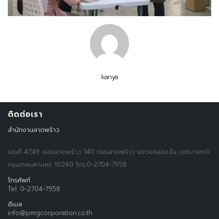
kanya
ติดต่อเรา
สำนักงานลาดพร้าว
เลขที่ 47,49 ซอยลาดพร้าว 140 ถนนลาดพร้าว แขวงคลองจั่น เขตบางกะปิ
กรุงเทพมหานคร 10240 โทร.0-2704-7958
โทรศัพท์
Tel. 0-2704-7958
อีเมล
info@pmgcorporation.co.th