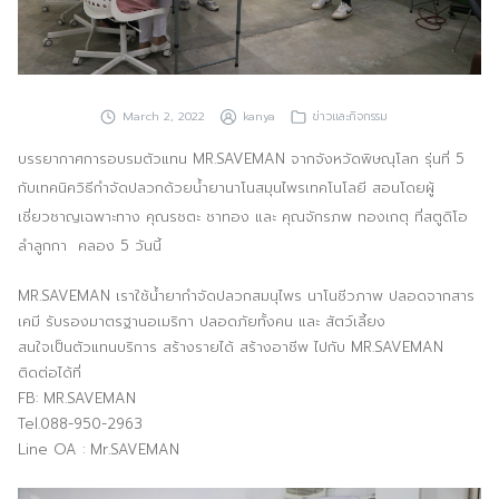
ประชาสัมพันธ์ผ่านสื่อออฟไลน์และสื่อออนไลน์
ผลงานของเรา
March 2, 2022
kanya
ข่าวและกิจกรรม
ผลิตสิ่งพิมพ์และที่เกี่ยวข้อง
บรรยากาศการอบรมตัวแทน MR.SAVEMAN จากจังหวัดพิษณุโลก รุ่นที่ 5
พัฒนาผลิตภัณฑ์
กับเทคนิควิธีกำจัดปลวกด้วยน้ำยานาโนสมุนไพรเทคโนโลยี สอนโดยผู้
เชี่ยวชาญเฉพาะทาง คุณรชตะ ชาทอง และ คุณจักรภพ ทองเกตุ ที่สตูดิโอ
หน้าแรก
ลำลูกกา คลอง 5 วันนี้
อบรมสัมมนาออฟไลน์และออนไลน์
MR.SAVEMAN เราใช้น้ำยากำจัดปลวกสมนุไพร นาโนชีวภาพ ปลอดจากสาร
เคมี รับรองมาตรฐานอเมริกา ปลอดภัยทั้งคน และ สัตว์เลี้ยง
สนใจเป็นตัวแทนบริการ สร้างรายได้ สร้างอาชีพ ไปกับ MR.SAVEMAN
ติดต่อได้ที่
FB: MR.SAVEMAN
Tel.088-950-2963
Line OA : Mr.SAVEMAN