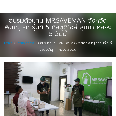
Skip
Digital Solution
to
Event & Exhibition Solution
content
อบรมตัวแทน MR.SAVEMAN จังหวัด
พิษณุโลก รุ่นที่ 5 ที่สตูดิโอลำลูกกา คลอง
intro
5 วันนี้
Media Solution
Home
>
ข่าวและกิจกรรม
>
อบรมตัวแทน MR.SAVEMAN จังหวัดพิษณุโลก รุ่นที่ 5 ที่
สตูดิโอลำลูกกา คลอง 5 วันนี้
Seminar Service Solution
Trading & E-Commerce Solution
ข้อมูลบริษัท
จัดงานแสดงสินค้าและอีเว้นท์ต่าง ๆ
ติดต่อเรา
บริการของเรา