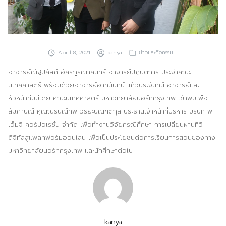
ประชาสัมพันธ์ผ่านสื่อออฟไลน์และสื่อออนไลน์
ผลงานของเรา
April 8, 2021
kanya
ข่าวและกิจกรรม
ผลิตสิ่งพิมพ์และที่เกี่ยวข้อง
อาจารย์ณัฐปคัลภ์ อัครภูริณาคินทร์ อาจารย์ปฏิบัติการ ประจำคณะ
พัฒนาผลิตภัณฑ์
นิเทศศาสตร์ พร้อมด้วยอาจารย์อาทินันทน์ แก้วประจันทน์ อาจารย์และ
หัวหน้าทีมมีเดีย คณะนิเทศศาสตร์ มหาวิทยาลัยนอร์ทกรุงเทพ เข้าพบเพื่อ
หน้าแรก
สัมภาษณ์ คุณณรินณ์ทิพ วิริยะบัณฑิตกุล ประธานเจ้าหน้าที่บริหาร บริษัท พี
อบรมสัมมนาออฟไลน์และออนไลน์
เอ็มจี คอร์ปอเรชั่น จำกัด เพื่อทำงานวิจัยกรณีศึกษา การเปลี่ยนผ่านทีวี
ดิจิทัลสู่แพลทฟอร์มออนไลน์ เพื่อเป็นประโยชน์ต่อการเรียนการสอนของทาง
มหาวิทยาลัยนอร์ทกรุงเทพ และนักศึกษาต่อไป
kanya