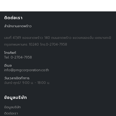
ติดต่อเรา
สำนักงานลาดพร้าว
เลขที่ 47,49 ซอยลาดพร้าว 140 ถนนลาดพร้าว แขวงคลองจั่น เขตบางกะปิ
กรุงเทพมหานคร 10240 โทร.0-2704-7958
โทรศัพท์
Tel. 0-2704-7958
อีเมล
info@pmgcorporation.co.th
Search
วันเวลาเปิดทำการ
Search
for:
จันทร์-ศุกร์/ 9:00 น. - 18:00 น.
ข้อมูลบริษัท
ข้อมูลบริษัท
ติดต่อเรา