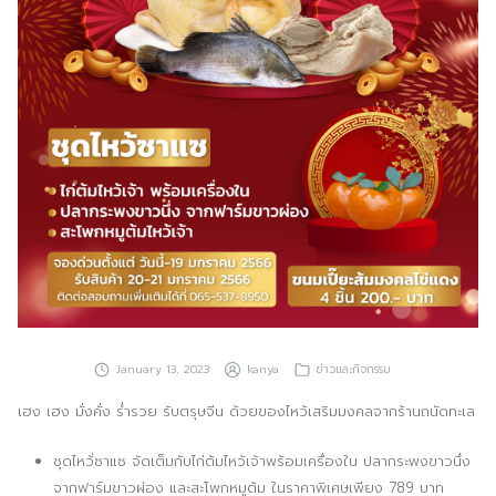
ประชาสัมพันธ์ผ่านสื่อออฟไลน์และสื่อออนไลน์
ผลงานของเรา
ผลิตสิ่งพิมพ์และที่เกี่ยวข้อง
พัฒนาผลิตภัณฑ์
หน้าแรก
อบรมสัมมนาออฟไลน์และออนไลน์
January 13, 2023
kanya
ข่าวและกิจกรรม
เฮง เฮง มั่งคั่ง ร่ำรวย รับตรุษจีน ด้วยของไหว้เสริมมงคลจากร้านถนัดทะเล
ชุดไหว้่ซาแซ จัดเต็มกับไก่ต้มไหว้เจ้าพร้อมเครื่องใน ปลากระพงขาวนึ่ง
จากฟาร์มขาวผ่อง และสะโพกหมูต้ม ในราคาพิเศษเพียง 789 บาท