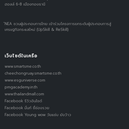
ฮอลล์ 6-8 เมืองทองธานี
์NEA ชวนผู้ประกอบการไทย เข้าร่วมโครงการยกระดับผู้ประกอบการสู่
เศรษฐกิจกระแสใหม่ (UpSkill & ReSkill)
เว็บไซต์ในเครือ
www.smartsme.co.th
cheechongruay.smartsme.co.th
www.esguniverse.com
pmgacademy.in.th
www.thailandmall.com
Facebook รีวิวอินไซต์
Facebook มิ้นท์ ชี้ช่องรวย
Facebook Young wow วัยแซ่บ ยังว้าว