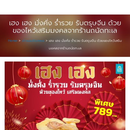
Skip
Digital Solution
to
Event & Exhibition Solution
content
เฮง เฮง มั่งคั่ง ร่ำรวย รับตรุษจีน ด้วย
ของไหว้เสริมมงคลจากร้านถนัดทะเล
intro
Home
>
ข่าวและกิจกรรม
>
เฮง เฮง มั่งคั่ง ร่ำรวย รับตรุษจีน ด้วยของไหว้เสริม
Media Solution
มงคลจากร้านถนัดทะเล
Seminar Service Solution
Trading & E-Commerce Solution
ข้อมูลบริษัท
จัดงานแสดงสินค้าและอีเว้นท์ต่าง ๆ
ติดต่อเรา
บริการของเรา