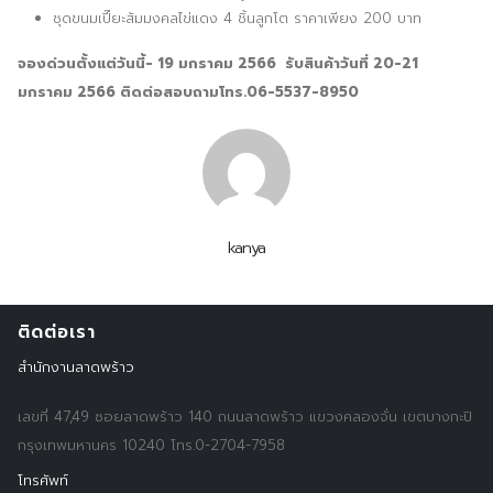
ชุดขนมเปี๊ยะส้มมงคลไข่แดง 4 ชิ้นลูกโต ราคาเพียง 200 บาท
จองด่วนตั้งแต่วันนี้- 19 มกราคม 2566 รับสินค้าวันที่ 20-21
มกราคม 2566 ติดต่อสอบถามโทร.06-5537-8950
kanya
ติดต่อเรา
สำนักงานลาดพร้าว
เลขที่ 47,49 ซอยลาดพร้าว 140 ถนนลาดพร้าว แขวงคลองจั่น เขตบางกะปิ
กรุงเทพมหานคร 10240 โทร.0-2704-7958
Search
Search
for:
โทรศัพท์