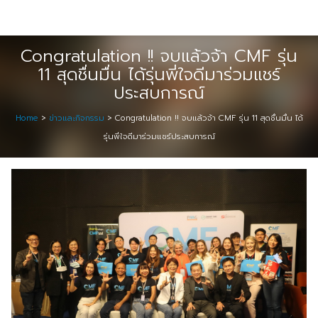
Skip
Digital Solution
to
Event & Exhibition Solution
content
Congratulation !! จบแล้วจ้า CMF รุ่น
11 สุดชื่นมื่น ได้รุ่นพี่ใจดีมาร่วมแชร์
intro
ประสบการณ์
Media Solution
Home
>
ข่าวและกิจกรรม
>
Congratulation !! จบแล้วจ้า CMF รุ่น 11 สุดชื่นมื่น ได้
รุ่นพี่ใจดีมาร่วมแชร์ประสบการณ์
Seminar Service Solution
Trading & E-Commerce Solution
ข้อมูลบริษัท
จัดงานแสดงสินค้าและอีเว้นท์ต่าง ๆ
ติดต่อเรา
บริการของเรา