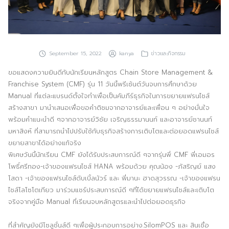
ประชาสัมพันธ์ผ่านสื่อออฟไลน์และสื่อออนไลน์
ผลงานของเรา
September 15, 2022
kanya
ข่าวและกิจกรรม
ผลิตสิ่งพิมพ์และที่เกี่ยวข้อง
ขอแสดงความยินดีกับนักเรียนหลักสูตร Chain Store Management &
พัฒนาผลิตภัณฑ์
Franchise System (CMF) รุ่น 11 วันนี้พรีเซ้นต์วันจบการศึกษาด้วย
Manual ที่แต่ละแบรนด์ตั้งใจทำเพื่อเป็นคัมภีร์ธุรกิจในการขยายแฟรนไชส์
หน้าแรก
สร้างสาขา มานำเสนอเพื่อขอคำติชมจากอาจารย์และเพื่อน ๆ อย่างมั่นใจ
พร้อมคำแนะนำดี ๆจากอาจารย์วิชัย เจริญธรรมานนท์ และอาจารย์ชานนท์
อบรมสัมมนาออฟไลน์และออนไลน์
มหาสิงห์ ที่สามารถนำไปปรับใช้กับธุรกิจสร้างการเติบโตและต่อยอดแฟรนไชส์
ขยายสาขาได้อย่างแท้จริง
พิเศษวันนี้นักเรียน CMF ยังได้รับประสบการณ์ดี ๆจากรุ่นพี่ CMF พี่เอมอร
โพธิ์ศรีทอง-เจ้าของแฟรนไชส์ HANA พร้อมด้วย คุณน้อง -ภัสริญย์ แสง
โสดา -เจ้าของแฟรนไชส์ดับเบิ้ลนัวร์ และ พี่มานะ ฮาดสุวรรณ -เจ้าของแฟรน
ไชส์โลโซโตเกียว มาร่วมแชร์ประสบการณ์ดี ๆที่ได้ขยายแฟรนไชส์และเติบโต
จริงจากคู่มือ Manual ที่เรียนจบหลักสูตรและนำไปต่อยอดธุรกิจ
ที่สำคัญยังมีโซลูชั่นส์ดี ๆเพื่อผู้ประกอบการอย่าง.SilomPOS และ สินเชื่อ