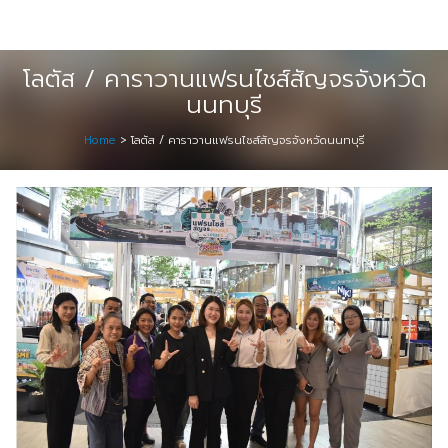
Skip
Digital Solution
to
Event & Exhibition Solution
content
โลตัส / คาราวานแฟรนไชส์สัญจรจังหวัด
นนทบุรี
intro
Home
>
โลตัส / คาราวานแฟรนไชส์สัญจรจังหวัดนนทบุรี
Media Solution
Seminar Service Solution
Trading & E-Commerce Solution
ข้อมูลบริษัท
จัดงานแสดงสินค้าและอีเว้นท์ต่าง ๆ
ติดต่อเรา
บริการของเรา