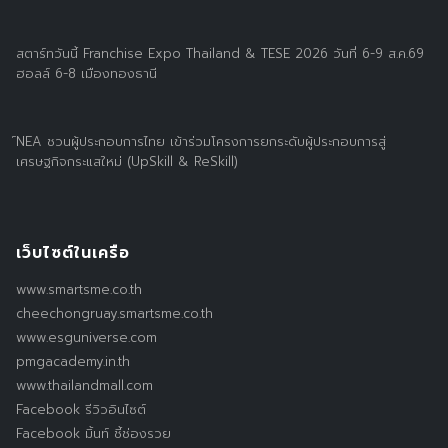
สตาร์ทวันนี้ Franchise Expo Thailand & TESE 2026 วันที่ 6-9 ส.ค.69
ฮอลล์ 6-8 เมืองทองธานี
์NEA ชวนผู้ประกอบการไทย เข้าร่วมโครงการยกระดับผู้ประกอบการสู่
เศรษฐกิจกระแสใหม่ (UpSkill & ReSkill)
เว็บไซต์ในเครือ
www.smartsme.co.th
cheechongruay.smartsme.co.th
www.esguniverse.com
pmgacademy.in.th
www.thailandmall.com
Facebook รีวิวอินไซต์
Facebook มิ้นท์ ชี้ช่องรวย