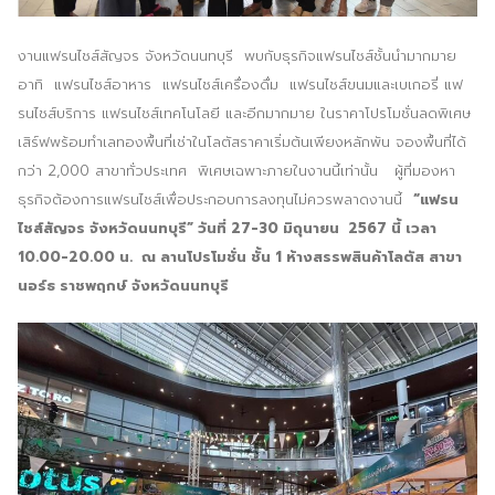
ประชาสัมพันธ์ผ่านสื่อออฟไลน์และสื่อออนไลน์
งานแฟรนไชส์สัญจร จังหวัดนนทบุรี พบกับธุรกิจแฟรนไชส์ชั้นนำมากมาย
ผลงานของเรา
อาทิ แฟรนไชส์อาหาร แฟรนไชส์เครื่องดื่ม แฟรนไชส์ขนมและเบเกอรี่ แฟ
รนไชส์บริการ แฟรนไชส์เทคโนโลยี และอีกมากมาย ในราคาโปรโมชั่นลดพิเศษ
ผลิตสิ่งพิมพ์และที่เกี่ยวข้อง
เสิร์ฟพร้อมทำเลทองพื้นที่เช่าในโลตัสราคาเริ่มต้นเพียงหลักพัน จองพื้นที่ได้
กว่า 2,000 สาขาทั่วประเทศ พิเศษเฉพาะภายในงานนี้เท่านั้น ผู้ที่มองหา
พัฒนาผลิตภัณฑ์
ธุรกิจต้องการแฟรนไชส์เพื่อประกอบการลงทุนไม่ควรพลาดงานนี้
“แฟรน
หน้าแรก
ไชส์สัญจร จังหวัดนนทบุรี” วันที่ 27-30 มิถุนายน 2567 นี้ เวลา
10.00-20.00 น. ณ ลานโปรโมชั่น ชั้น 1 ห้างสรรพสินค้าโลตัส สาขา
อบรมสัมมนาออฟไลน์และออนไลน์
นอร์ธ ราชพฤกษ์ จังหวัดนนทบุรี