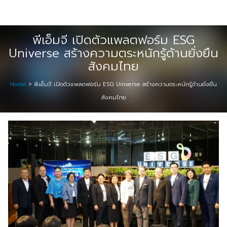
Skip
Digital Solution
to
Event & Exhibition Solution
content
พีเอ็มจี เปิดตัวแพลตฟอร์ม ESG
Universe สร้างความตระหนักรู้ด้านยั่งยืน
intro
สังคมไทย
Media Solution
Home
>
พีเอ็มจี เปิดตัวแพลตฟอร์ม ESG Universe สร้างความตระหนักรู้ด้านยั่งยืน
สังคมไทย
Seminar Service Solution
Trading & E-Commerce Solution
ข้อมูลบริษัท
จัดงานแสดงสินค้าและอีเว้นท์ต่าง ๆ
ติดต่อเรา
บริการของเรา