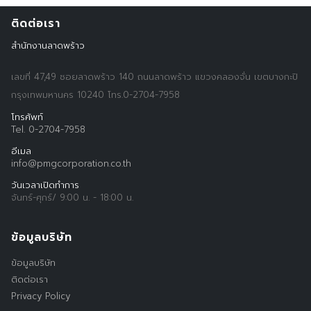
ติดต่อเรา
สำนักงานลาดพร้าว
เลขที่ 47,49 ซอยลาดพร้าว 140 ถนนลาดพร้าว แขวงคลองจั่น เขตบางกะปิ
กรุงเทพมหานคร 10240 โทร.0-2704-7958
โทรศัพท์
Tel. 0-2704-7958
อีเมล
info@pmgcorporation.co.th
วันเวลาเปิดทำการ
จันทร์-ศุกร์/ 9:00 น. - 18:00 น.
ข้อมูลบริษัท
ข้อมูลบริษัท
ติดต่อเรา
Privacy Policy