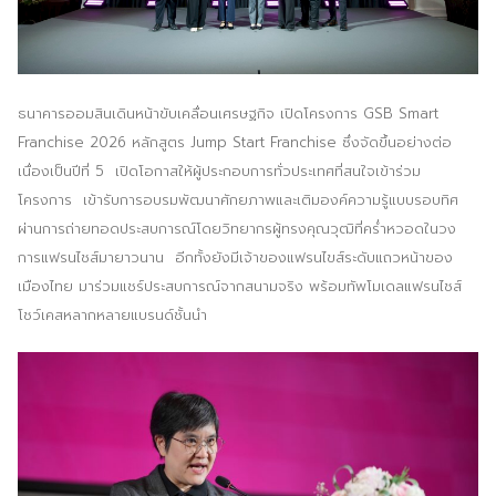
ประชาสัมพันธ์ผ่านสื่อออฟไลน์และสื่อออนไลน์
ผลงานของเรา
ธนาคารออมสินเดินหน้าขับเคลื่อนเศรษฐกิจ เปิดโครงการ GSB Smart
ผลิตสิ่งพิมพ์และที่เกี่ยวข้อง
Franchise 2026 หลักสูตร Jump Start Franchise ซึ่งจัดขึ้นอย่างต่อ
เนื่องเป็นปีที่ 5 เปิดโอกาสให้ผู้ประกอบการทั่วประเทศที่สนใจเข้าร่วม
พัฒนาผลิตภัณฑ์
โครงการ เข้ารับการอบรมพัฒนาศักยภาพและเติมองค์ความรู้แบบรอบทิศ
หน้าแรก
ผ่านการถ่ายทอดประสบการณ์โดยวิทยากรผู้ทรงคุณวุฒิที่คร่ำหวอดในวง
การแฟรนไชส์มายาวนาน อีกทั้งยังมีเจ้าของแฟรนไขส์ระดับแถวหน้าของ
อบรมสัมมนาออฟไลน์และออนไลน์
เมืองไทย มาร่วมแชร์ประสบการณ์จากสนามจริง พร้อมทัพโมเดลแฟรนไชส์
โชว์เคสหลากหลายแบรนด์ชั้นนำ