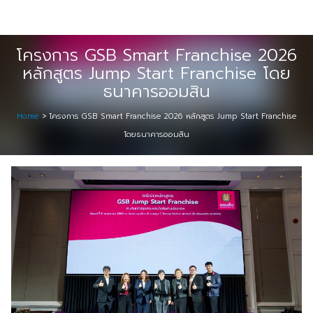
Skip
Digital Solution
to
Event & Exhibition Solution
content
โครงการ GSB Smart Franchise 2026
หลักสูตร Jump Start Franchise โดย
intro
ธนาคารออมสิน
Media Solution
Home
>
โครงการ GSB Smart Franchise 2026 หลักสูตร Jump Start Franchise
โดยธนาคารออมสิน
Seminar Service Solution
Trading & E-Commerce Solution
ข้อมูลบริษัท
จัดงานแสดงสินค้าและอีเว้นท์ต่าง ๆ
ติดต่อเรา
บริการของเรา