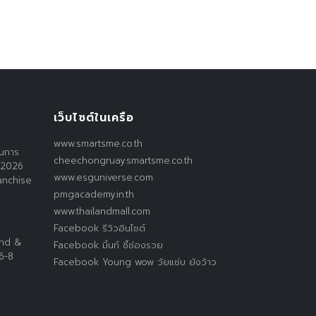
เว็บไซต์ในเครือ
www.smartsme.co.th
านการ
cheechongruay.smartsme.co.th
 2026
www.esguniverse.com
anchise
pmgacademy.in.th
www.thailandmall.com
Facebook รีวิวอินไซต์
and &
Facebook มิ้นท์ ชี้ช่องรวย
 6-8
Facebook Young wow วัยแซ่บ ยังว้าว