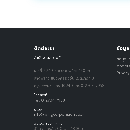
ติดต่อเรา
ข้อมูล
สำนักงานลาดพร้าว
ข้อมูลบร
ติดต่อเ
เลขที่ 47,49 ซอยลาดพร้าว 140 ถนน
Privacy
ลาดพร้าว แขวงคลองจั่น เขตบางกะปิ
กรุงเทพมหานคร 10240 โทร.0-2704-7958
โทรศัพท์
Tel. 0-2704-7958
อีเมล
info@pmgcorporation.co.th
วันเวลาเปิดทำการ
จันทร์-ศุกร์/ 9:00 น. - 18:00 น.