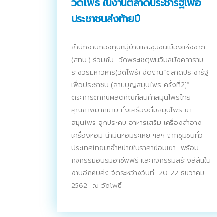
วัดโพธิ์ ในงานตลาดประชารัฐเพื่อ
ติดต่อเรา
ประชาชนส่งท้ายปี
บริการของเรา
ประชาสัมพันธ์ผ่านสื่อออฟไลน์และสื่อออนไลน์
สำนักงานกองทุนหมู่บ้านและชุมชนเมืองแห่งชาติ
(สทบ.) ร่วมกับ วัดพระเชตุพนวิมลมังคลาราม
ผลงานของเรา
ราชวรมหาวิหาร(วัดโพธิ์) จัดงาน“ตลาดประชารัฐ
เพื่อประชาชน (ลานบุญสมุนไพร ครั้งที่2)”
ผลิตสิ่งพิมพ์และที่เกี่ยวข้อง
ตระการตากับผลิตภัณฑ์สินค้าสมุนไพรไทย
พัฒนาผลิตภัณฑ์
คุณภาพมากมาย ทั้งเครื่องดื่มสมุนไพร ยา
สมุนไพร ลูกประคบ อาหารเสริม เครื่องสำอาง
หน้าแรก
เครื่องหอม น้ำมันหอมระเหย ฯลฯ จากชุมชนทั่ว
ประเทศไทยมาจำหน่ายในราคาย่อมเยา พร้อม
อบรมสัมมนาออฟไลน์และออนไลน์
กิจกรรมอบรมอาชีพฟรี และกิจกรรมสร้างสีสันใน
งานอีกคับคั่ง จัดระหว่างวันที่ 20-22 ธันวาคม
2562 ณ วัดโพธิ์