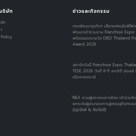
บริษัท
ข่าวและกิจกรรม
ิษัท
กรมพัฒนาธุรกิจฯ เลือกแฟรนไชส์ที่ผ่
รา
พัฒนาเข้าร่วมงาน Franchise Expo
 Policy
พร้อมมอบรางวัล DBD Thailand Fr
Award 2026
สตาร์ทวันนี้ Franchise Expo Thail
TESE 2026 วันที่ 6-9 ส.ค.69 ฮอลล์
เมืองทองธานี
์NEA ชวนผู้ประกอบการไทย เข้าร่วมโ
ยกระดับผู้ประกอบการสู่เศรษฐกิจกระแส
(UpSkill & ReSkill)