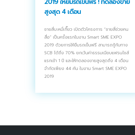
2019 ให้ยืมรถเข็นฟรี ! ทดลองขาย
ติดต่อเรา
สูงสุด 4 เดือน
บริการของเรา
ประชาสัมพันธ์ผ่านสื่อออฟไลน์และสื่อออนไลน์
ชายสี่บะหมี่เกี๊ยว เปิดตัวโครงการ “ชายสี่ช่วยคน
สื่อ” เป็นครั้งแรกในงาน Smart SME EXPO
ผลงานของเรา
2019 ด้วยการให้ยืมรถเข็นฟรี สามารถกู้กับทาง
SCB ได้ถึง 70% ยกเว้นค่าธรรมเนียบแฟรนไชส์
ผลิตสิ่งพิมพ์และที่เกี่ยวข้อง
แรกเข้า 1 ปี และให้ทดลองขายสูงสุดถึง 4 เดือน
พัฒนาผลิตภัณฑ์
จำกัดเพียง 44 คัน ในงาน Smart SME EXPO
2019
หน้าแรก
อบรมสัมมนาออฟไลน์และออนไลน์