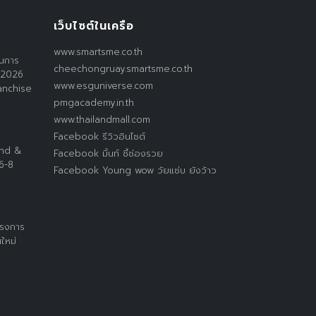
เว็บไซต์ในเครือ
www.smartsme.co.th
านการ
cheechongruay.smartsme.co.th
 2026
www.esguniverse.com
anchise
pmgacademy.in.th
www.thailandmall.com
Facebook รีวิวอินไซต์
and &
Facebook มิ้นท์ ชี้ช่องรวย
 6-8
Facebook Young wow วัยแซ่บ ยังว้าว
ครงการ
ใหม่