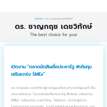
Skip
Digital Solution
to
Event & Exhibition Solution
content
Home
>
ดร. ชาญกฤช เดชวิทักษ์
ดร. ชาญกฤช เดชวิทักษ์
intro
The best choice for your
Media Solution
Seminar Service Solution
Trading & E-Commerce Solution
เปิดงาน “ตลาดนัดสินเชื่อประชารัฐ #เติมทุน
ข้อมูลบริษัท
เสริมแกร่ง SMEs”
จัดงานแสดงสินค้าและอีเว้นท์ต่าง ๆ
ดร. ชาญกฤช เดชวิทักษ์ ผู้ช่วยรัฐมนตรีประจำนายกรัฐมนตรี เป็น
ติดต่อเรา
ประธานเปิดงาน “ตลาดนัดสินเชื่อประชารัฐ #เติมทุน เสริมแกร่ง
SMEs” พร้อมด้วย นายจำเริญ โพธิยอด หัวหน้าผู้ตรวจ
บริการของเรา
ราชการกระทรวงการคลัง ร่วมด้วยผู้สนับสนุนหลักของงาน นาย