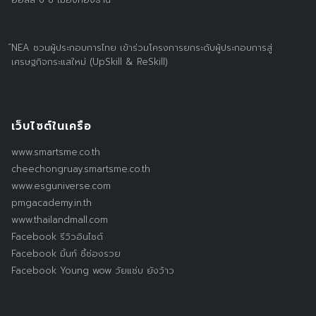
์NEA ชวนผู้ประกอบการไทย เข้าร่วมโครงการยกระดับผู้ประกอบการสู่
เศรษฐกิจกระแสใหม่ (UpSkill & ReSkill)
เว็บไซต์ในเครือ
www.smartsme.co.th
cheechongruay.smartsme.co.th
www.esguniverse.com
pmgacademy.in.th
www.thailandmall.com
Facebook รีวิวอินไซต์
Facebook มิ้นท์ ชี้ช่องรวย
Facebook Young wow วัยแซ่บ ยังว้าว