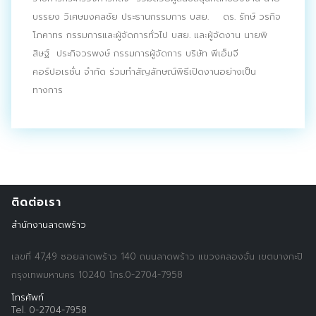
ประชาสัมพันธ์ผ่านสื่อออฟไลน์และสื่อออนไลน์
บรรยง วิเศษมงคลชัย ประธานกรรมการ บสย. ดร. รักษ์ วรกิจ
โภคาทร กรรมการและผู้จัดการทั่วไป บสย. และผู้จัดงาน นายพิ
ผลงานของเรา
สิษฐ์ ประกิจวรพงษ์ กรรมการผู้จัดการ บริษัท พีเอ็มจี
คอร์ปอเรชั่น จำกัด ร่วมทำสัญลักษณ์พิธีเปิดงานอย่างเป็น
ผลิตสิ่งพิมพ์และที่เกี่ยวข้อง
ทางการ
พัฒนาผลิตภัณฑ์
หน้าแรก
อบรมสัมมนาออฟไลน์และออนไลน์
ติดต่อเรา
สำนักงานลาดพร้าว
เลขที่ 47,49 ซอยลาดพร้าว 140 ถนนลาดพร้าว แขวงคลองจั่น เขตบางกะปิ
กรุงเทพมหานคร 10240 โทร.0-2704-7958
โทรศัพท์
Tel. 0-2704-7958