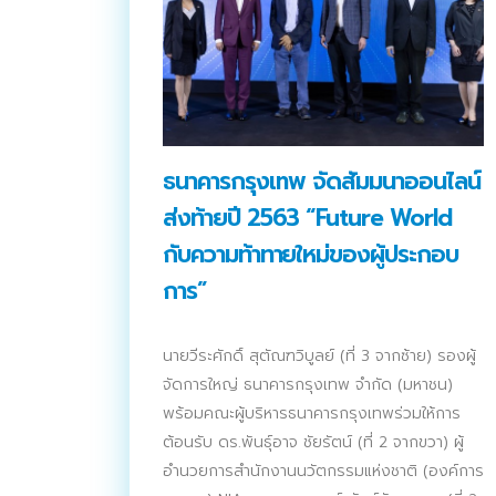
ติดต่อเรา
บริการของเรา
ประชาสัมพันธ์ผ่านสื่อออฟไลน์และสื่อออนไลน์
ผลงานของเรา
ธนาคารกรุงเทพ จัดสัมมนาออนไลน์
ผลิตสิ่งพิมพ์และที่เกี่ยวข้อง
ส่งท้ายปี 2563 “Future World
กับความท้าทายใหม่ของผู้ประกอบ
พัฒนาผลิตภัณฑ์
การ”
หน้าแรก
อบรมสัมมนาออฟไลน์และออนไลน์
นายวีระศักดิ์ สุตัณฑวิบูลย์ (ที่ 3 จากซ้าย) รองผู้
จัดการใหญ่ ธนาคารกรุงเทพ จำกัด (มหาชน)
พร้อมคณะผู้บริหารธนาคารกรุงเทพร่วมให้การ
ต้อนรับ ดร.พันธุ์อาจ ชัยรัตน์ (ที่ 2 จากขวา) ผู้
อำนวยการสำนักงานนวัตกรรมแห่งชาติ (องค์การ