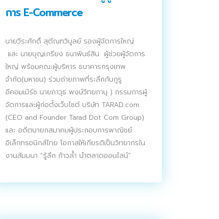
การ E-Commerce
นายวีระศักดิ์ สุตัณฑวิบูลย์ รองผู้จัดการใหญ่
และ นายบุญเกรียง ธนาพันธ์สิน ผู้ช่วยผู้จัดการ
ใหญ่ พร้อมคณะผู้บริหาร ธนาคารกรุงเทพ
จำกัด(มหาชน) ร่วมถ่ายภาพที่ระลึกกับกูรู
อีคอมเมิร์ซ นายภาวุธ พงษ์วิทยภานุ ) กรรมการผู้
จัดการและผู้ก่อตั้งเว็บไซต์ บริษัท TARAD.com
(CEO and Founder Tarad Dot Com Group)
และ อดีตนายกสมาคมผู้ประกอบการพาณิชย์
อิเล็กทรอนิกส์ไทย โอกาสให้เกียรติเป็นวิทยากรใน
งานสัมมนา “รู้ลึก ก้าวล้ำ นำตลาดออนไลน์”