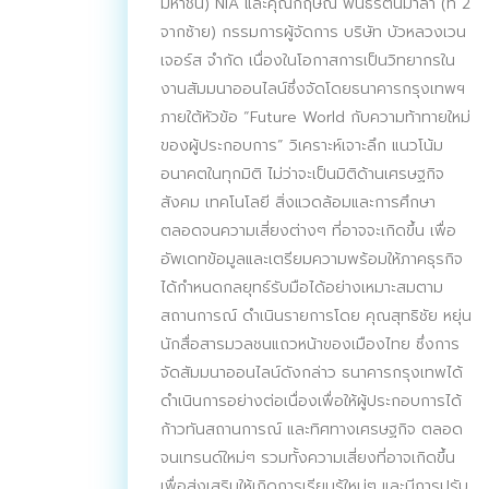
มหาชน) NIA และคุณกฤษณ์ พันธ์รัตนมาลา (ที่ 2
จากซ้าย) กรรมการผู้จัดการ บริษัท บัวหลวงเวน
เจอร์ส จำกัด เนื่องในโอกาสการเป็นวิทยากรใน
งานสัมมนาออนไลน์ซึ่งจัดโดยธนาคารกรุงเทพฯ
ภายใต้หัวข้อ “Future World กับความท้าทายใหม่
ของผู้ประกอบการ” วิเคราะห์เจาะลึก แนวโน้ม
อนาคตในทุกมิติ ไม่ว่าจะเป็นมิติด้านเศรษฐกิจ
สังคม เทคโนโลยี สิ่งแวดล้อมและการศึกษา
ตลอดจนความเสี่ยงต่างๆ ที่อาจจะเกิดขึ้น เพื่อ
อัพเดทข้อมูลและเตรียมความพร้อมให้ภาคธุรกิจ
ได้กำหนดกลยุทธ์รับมือได้อย่างเหมาะสมตาม
สถานการณ์ ดำเนินรายการโดย คุณสุทธิชัย หยุ่น
นักสื่อสารมวลชนแถวหน้าของเมืองไทย ซึ่งการ
จัดสัมมนาออนไลน์ดังกล่าว ธนาคารกรุงเทพได้
ดำเนินการอย่างต่อเนื่องเพื่อให้ผู้ประกอบการได้
ก้าวทันสถานการณ์ และทิศทางเศรษฐกิจ ตลอด
จนเทรนด์ใหม่ๆ รวมทั้งความเสี่ยงที่อาจเกิดขึ้น
เพื่อส่งเสริมให้เกิดการเรียนรู้ใหม่ๆ และมีการปรับ