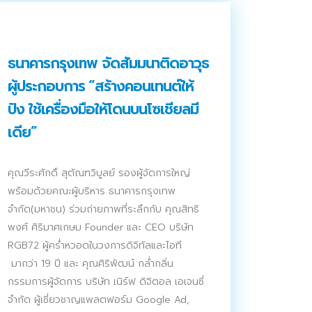
ธนาคารกรุงเทพ จัดสัมมนาติดอาวุธ
ผู้ประกอบการ “สร้างคอนเทนต์ให้
ปัง ใช้เครื่องมือให้โดนบนโซเชียลมี
เดีย”
คุณวีระศักดิ์ สุตัณฑวิบูลย์ รองผู้จัดการใหญ่
พร้อมด้วยคณะผู้บริหาร ธนาคารกรุงเทพ
จำกัด(มหาชน) ร่วมถ่ายภาพที่ระลึกกับ คุณสิทธิ
พงศ์ ศิริมาศเกษม Founder และ CEO บริษัท
RGB72 ผู้คร่ำหวอดในวงการดิจิทัลและไอที
มากว่า 19 ปี และ คุณศิริพัฒน์ กล่ำกลิ่น
กรรมการผู้จัดการ บริษัท เนิร์ฟ ดิจิตอล เอเจนซี่
จำกัด ผู้เชี่ยวชาญแพลตฟอร์ม Google Ad,