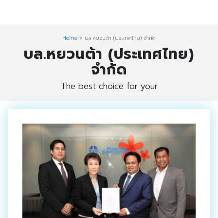
Skip
Digital Solution
to
Event & Exhibition Solution
content
Home
>
บล.หยวนต้า (ประเทศไทย) จำกัด
บล.หยวนต้า (ประเทศไทย)
intro
จำกัด
Media Solution
The best choice for your
Seminar Service Solution
Trading & E-Commerce Solution
ข้อมูลบริษัท
จัดงานแสดงสินค้าและอีเว้นท์ต่าง ๆ
ติดต่อเรา
บริการของเรา