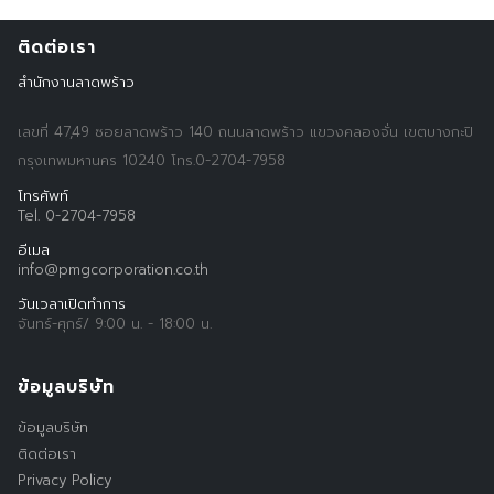
ติดต่อเรา
สำนักงานลาดพร้าว
เลขที่ 47,49 ซอยลาดพร้าว 140 ถนนลาดพร้าว แขวงคลองจั่น เขตบางกะปิ
กรุงเทพมหานคร 10240 โทร.0-2704-7958
โทรศัพท์
Tel. 0-2704-7958
อีเมล
info@pmgcorporation.co.th
วันเวลาเปิดทำการ
Search
Search
จันทร์-ศุกร์/ 9:00 น. - 18:00 น.
for:
ข้อมูลบริษัท
ข้อมูลบริษัท
ติดต่อเรา
Privacy Policy