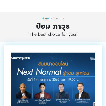
Skip
Digital Solution
to
Event & Exhibition Solution
content
Home
>
ป้อม ภาวุธ
ป้อม ภาวุธ
intro
The best choice for your
Media Solution
Seminar Service Solution
Trading & E-Commerce Solution
ข้อมูลบริษัท
จัดงานแสดงสินค้าและอีเว้นท์ต่าง ๆ
ติดต่อเรา
บริการของเรา