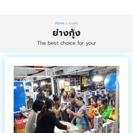
Skip
Digital Solution
to
Event & Exhibition Solution
content
Home
>
ย่างกุ้ง
ย่างกุ้ง
intro
The best choice for your
Media Solution
Seminar Service Solution
Trading & E-Commerce Solution
ข้อมูลบริษัท
จัดงานแสดงสินค้าและอีเว้นท์ต่าง ๆ
ติดต่อเรา
บริการของเรา