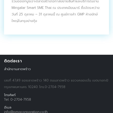
ร่วมอออกบูธเจาะตลาดสร้างโอกาสขยายสินค้าและบริการในงาน
Mingalar Smart SME Thai ณ ประเทศเมียนมาร์ ซึ่งจัดระหว่าง
วันที่ 25 ตุลาคม – 31 ตุลาคมนี้ ณ ศูนย์การค้า GMP ห้างยักษ์
ใหญ่ในกรุงย่างกุ้ง
Search
Search
for:
ติดต่อเรา
สำนักงานลาดพร้าว
เลขที่ 47,49 ซอยลาดพร้าว 140 ถนนลาดพร้าว แขวงคลองจั่น เขตบางกะปิ
กรุงเทพมหานคร 10240 โทร.0-2704-7958
โทรศัพท์
Tel. 0-2704-7958
อีเมล
info@pmgcorporation.co.th