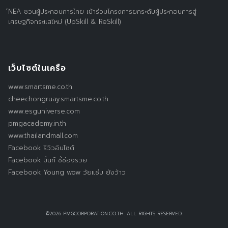
์NEA ชวนผู้ประกอบการไทย เข้าร่วมโครงการยกระดับผู้ประกอบการสู่
เศรษฐกิจกระแสใหม่ (UpSkill & ReSkill)
เว็บไซต์ในเครือ
www.smartsme.co.th
cheechongruay.smartsme.co.th
www.esguniverse.com
pmgacademy.in.th
www.thailandmall.com
Facebook รีวิวอินไซต์
Facebook มิ้นท์ ชี้ช่องรวย
Facebook Young wow วัยแซ่บ ยังว้าว
©2026 PMGCORPORATION.CO.TH. ALL RIGHTS RESERVED.