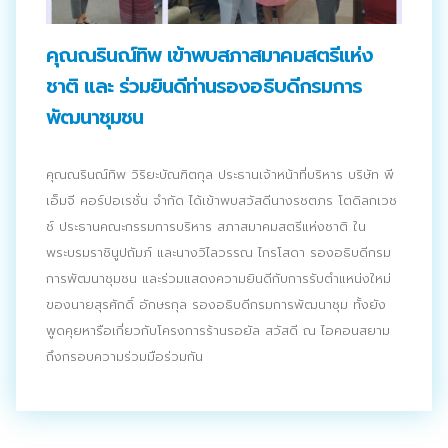
ประชาสัมพันธ์ผ่านสื่อออฟไลน์และสื่อออนไลน์
คุณณรินณ์ทิพ เข้าพบสภาสมาคมสตรีแห่ง
ผลงานของเรา
ชาติ และ ร่วมยินดีท่านรองอธิบดีกรมการ
ผลิตสิ่งพิมพ์และที่เกี่ยวข้อง
พัฒนาชุมชน
พัฒนาผลิตภัณฑ์
คุณณรินณ์ทิพ วิริยะบัณฑิตกุล ประธานเจ้าหน้าที่บริหาร บริษัท พี
หน้าแรก
เอ็มจี คอร์ปอเรชั่น จำกัด ได้เข้าพบสวัสดีนางรชตภร โตดิลกเวช
ช์ ประธานคณะกรรมการบริหาร สภาสมาคมสตรีแห่งชาติ ใน
อบรมสัมมนาออฟไลน์และออนไลน์
พระบรมราชินูปถัมภ์ และนางวิไลวรรณ ไกรโสดา รองอธิบดีกรม
การพัฒนาชุมชน และร่วมแสดงความยินดีกับการรับตำแหน่งใหม่
ของนายสุรศักดิ์ อักษรกุล รองอธิบดีกรมการพัฒนาชุม ทั้งยัง
พูดคุยหารือเกี่ยวกับโครงการร้านรอยัล สวัสดี ณ ไอคอนสยาม
ถึงกรอบความร่วมมือร่วมกัน