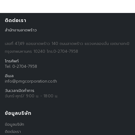
ติดต่อเรา
สำนักงานลาดพร้าว
เลขที่ 47,49 ซอยลาดพร้าว 140 ถนนลาดพร้าว แขวงคลองจั่น เขตบางกะปิ
กรุงเทพมหานคร 10240 โทร.0-2704-7958
โทรศัพท์
Tel. 0-2704-7958
อีเมล
info@pmgcorporation.co.th
Search
วันเวลาเปิดทำการ
Search
for:
จันทร์-ศุกร์/ 9:00 น. - 18:00 น.
ข้อมูลบริษัท
ข้อมูลบริษัท
ติดต่อเรา