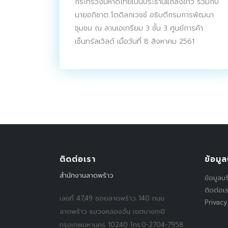
กระทรวงมหาดไทยเป็นประธานแถลงข่าว ร่วมกับ
นายอภิชาต โตดิลกเวชช์ อธิบดีกรมการพัฒนา
ชุมชน ณ ลานเอเทรียม 3 ชั้น 3 ศูนย์การค้า
เซ็นทรัลเวิลด์ เมื่อวันที่ 8 สิงหาคม 2561
ติดต่อเรา
ข้อมูล
สำนักงานลาดพร้าว
ข้อมูลบร
ติดต่อเ
เลขที่ 47,49 ซอยลาดพร้าว 140 ถนน
Privacy
ลาดพร้าว แขวงคลองจั่น เขตบางกะปิ
กรุงเทพมหานคร 10240 โทร.0-2704-7958