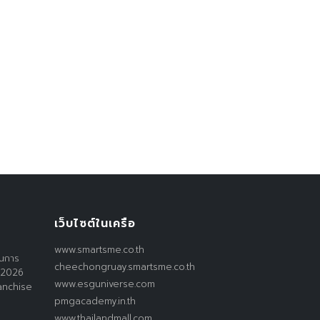
เว็บไซต์ในเครือ
www.smartsme.co.th
านการ
cheechongruay.smartsme.co.th
 2026
www.esguniverse.com
anchise
pmgacademy.in.th
www.thailandmall.com