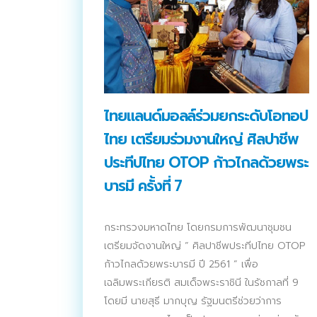
ติดต่อเรา
บริการของเรา
ประชาสัมพันธ์ผ่านสื่อออฟไลน์และสื่อออนไลน์
ผลงานของเรา
ไทยแลนด์มอลล์ร่วมยกระดับโอทอป
ผลิตสิ่งพิมพ์และที่เกี่ยวข้อง
ไทย เตรียมร่วมงานใหญ่ ศิลปาชีพ
ประทีปไทย OTOP ก้าวไกลด้วยพระ
พัฒนาผลิตภัณฑ์
บารมี ครั้งที่ 7
หน้าแรก
อบรมสัมมนาออฟไลน์และออนไลน์
กระทรวงมหาดไทย โดยกรมการพัฒนาชุมชน
เตรียมจัดงานใหญ่ “ ศิลปาชีพประทีปไทย OTOP
ก้าวไกลด้วยพระบารมี ปี 2561 ” เพื่อ
เฉลิมพระเกียรติ สมเด็จพระราชินี ในรัชกาลที่ 9
โดยมี นายสุธี มากบุญ รัฐมนตรีช่วยว่าการ