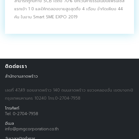
สามารถกู้กับทาง SCB ได้ถึง 70% ยกเว้นค่าธรรมเนียบแฟรนไชส์
ประชาสัมพันธ์ผ่านสื่อออฟไลน์และสื่อออนไลน์
แรกเข้า 1 ปี และให้ทดลองขายสูงสุดถึง 4 เดือน จำกัดเพียง 44
คัน ในงาน Smart SME EXPO 2019
ผลงานของเรา
ผลิตสิ่งพิมพ์และที่เกี่ยวข้อง
พัฒนาผลิตภัณฑ์
หน้าแรก
ติดต่อเรา
สำนักงานลาดพร้าว
อบรมสัมมนาออฟไลน์และออนไลน์
เลขที่ 47,49 ซอยลาดพร้าว 140 ถนนลาดพร้าว แขวงคลองจั่น เขตบางกะปิ
กรุงเทพมหานคร 10240 โทร.0-2704-7958
โทรศัพท์
Tel. 0-2704-7958
อีเมล
info@pmgcorporation.co.th
วันเวลาเปิดทำการ