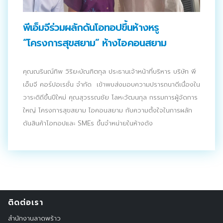
ประชาสัมพันธ์ผ่านสื่อออฟไลน์และสื่อออนไลน์
พีเอ็มจีร่วมผลักดันโอทอปขึ้นห้างหรู
ผลงานของเรา
“โครงการสุขสยาม” ห้างไอคอนสยาม
ผลิตสิ่งพิมพ์และที่เกี่ยวข้อง
คุณณรินณ์ทิพ วิริยะบัณฑิตกุล ประธานเจ้าหน้าที่บริหาร บริษัท พี
พัฒนาผลิตภัณฑ์
เอ็มจี คอร์ปอเรชั่น จำกัด เข้าพบส่งมอบความปรารถนาดีเนื่องใน
วาระดิถีขึ้นปีใหม่ คุณสุวรรณชัย โลหะวัฒนกุล กรรมการผู้จัดการ
หน้าแรก
ใหญ่ โครงการสุขสยาม ไอคอนสยาม กับความตั้งใจในการผลัก
อบรมสัมมนาออฟไลน์และออนไลน์
ดันสินค้าโอทอปและ SMEs ขึ้นจำหน่ายในห้างดัง
ติดต่อเรา
สำนักงานลาดพร้าว