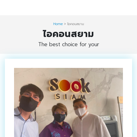
Skip
Digital Solution
to
Event & Exhibition Solution
content
Home
>
ไอคอนสยาม
ไอคอนสยาม
intro
The best choice for your
Media Solution
Seminar Service Solution
Trading & E-Commerce Solution
ข้อมูลบริษัท
จัดงานแสดงสินค้าและอีเว้นท์ต่าง ๆ
ติดต่อเรา
บริการของเรา