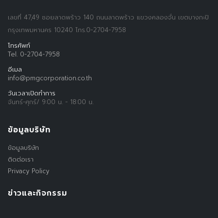
เลขที่ 47,49 ซอยลาดพร้าว 140 ถนนลาดพร้าว แขวงคลองจั่น เขตบางกะปิ
กรุงเทพมหานคร 10240 โทร.0-2704-7958
โทรศัพท์
Tel. 0-2704-7958
อีเมล
info@pmgcorporation.co.th
วันเวลาเปิดทำการ
จันทร์-ศุกร์/ 9:00 น. - 18:00 น.
Search
Search
for:
ข้อมูลบริษัท
ข้อมูลบริษัท
ติดต่อเรา
Privacy Policy
ข่าวและกิจกรรม