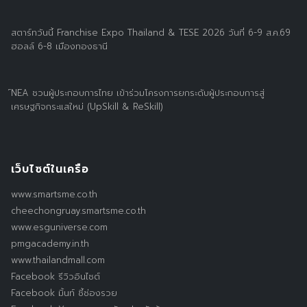
สตาร์ทวันนี้ Franchise Expo Thailand & TESE 2026 วันที่ 6-9 ส.ค.69
ฮอลล์ 6-8 เมืองทองธานี
์NEA ชวนผู้ประกอบการไทย เข้าร่วมโครงการยกระดับผู้ประกอบการสู่
เศรษฐกิจกระแสใหม่ (UpSkill & ReSkill)
เว็บไซต์ในเครือ
www.smartsme.co.th
cheechongruay.smartsme.co.th
www.esguniverse.com
pmgacademy.in.th
www.thailandmall.com
Facebook รีวิวอินไซต์
Facebook มิ้นท์ ชี้ช่องรวย