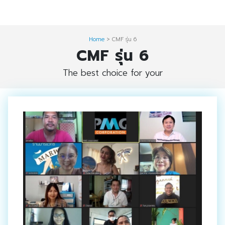
Skip
Digital Solution
to
Event & Exhibition Solution
content
Home
>
CMF รุ่น 6
CMF รุ่น 6
intro
The best choice for your
Media Solution
Seminar Service Solution
Trading & E-Commerce Solution
ข้อมูลบริษัท
จัดงานแสดงสินค้าและอีเว้นท์ต่าง ๆ
ติดต่อเรา
บริการของเรา