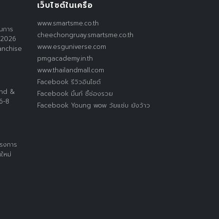
เว็บไซต์ในเครือ
www.smartsme.co.th
านการ
cheechongruay.smartsme.co.th
 2026
www.esguniverse.com
anchise
pmgacademy.in.th
www.thailandmall.com
Facebook รีวิวอินไซต์
and &
Facebook มิ้นท์ ชี้ช่องรวย
 6-8
Facebook Young wow วัยแซ่บ ยังว้าว
ครงการ
ใหม่