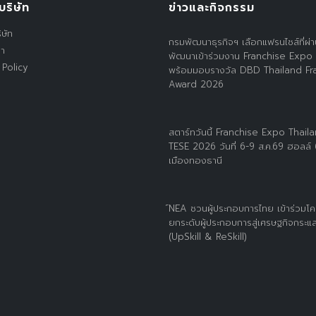
บริษัท
ข่าวและกิจกรรม
ิษัท
กรมพัฒนาธุรกิจฯ เลือกแฟรนไชส์ที่ผ่
รา
พัฒนาเข้าร่วมงาน Franchise Expo
 Policy
พร้อมมอบรางวัล DBD Thailand Fr
Award 2026
สตาร์ทวันนี้ Franchise Expo Thail
TESE 2026 วันที่ 6-9 ส.ค.69 ฮอลล์
เมืองทองธานี
์NEA ชวนผู้ประกอบการไทย เข้าร่วมโ
ยกระดับผู้ประกอบการสู่เศรษฐกิจกระแส
(UpSkill & ReSkill)