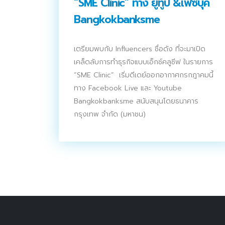
“SME Clinic” ทาง ยูทูป &เฟซบุ๊ค
ติดต่อเรา
Bangkokbanksme
บริการของเรา
ประชาสัมพันธ์ผ่านสื่อออฟไลน์และสื่อออนไลน์
เตรียมพบกับ Influencers ชื่อดัง ที่จะมาเปิด
เคล็ดลับการทำธุรกิจแบบเอ็กซ์คลูซีฟ ในรายการ
ผลงานของเรา
“SME Clinic” เริ่มดีเดย์ออกอากาศกรกฎาคมนี้
ทาง Facebook Live และ Youtube
ผลิตสิ่งพิมพ์และที่เกี่ยวข้อง
Bangkokbanksme สนับสนุนโดยธนาคาร
พัฒนาผลิตภัณฑ์
กรุงเทพ จำกัด (มหาชน)
หน้าแรก
อบรมสัมมนาออฟไลน์และออนไลน์