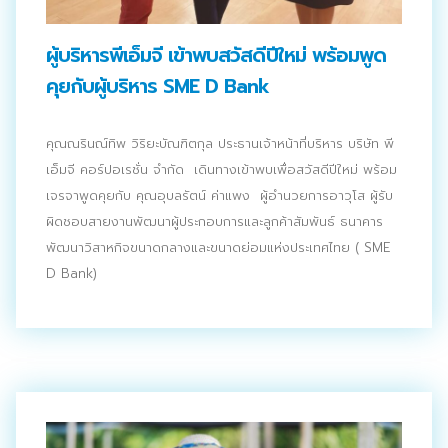
ประชาสัมพันธ์ผ่านสื่อออฟไลน์และสื่อออนไลน์
ผู้บริหารพีเอ็มจี เข้าพบสวัสดีปีใหม่ พร้อมพูด
ผลงานของเรา
คุยกับผู้บริหาร SME D Bank
ผลิตสิ่งพิมพ์และที่เกี่ยวข้อง
คุณณรินณ์ทิพ วิริยะบัณฑิตกุล ประธานเจ้าหน้าที่บริหาร บริษัท พี
พัฒนาผลิตภัณฑ์
เอ็มจี คอร์ปอเรชั่น จำกัด เดินทางเข้าพบเพื่อสวัสดีปีใหม่ พร้อม
เจรจาพูดคุยกับ คุณอุบลรัตน์ ค่าแพง ผู้อำนวยการอาวุโส ผู้รับ
หน้าแรก
ผิดชอบสายงานพัฒนาผู้ประกอบการและลูกค้าสัมพันธ์ ธนาคาร
อบรมสัมมนาออฟไลน์และออนไลน์
พัฒนาวิสาหกิจขนาดกลางและขนาดย่อมแห่งประเทศไทย ( SME
D Bank)