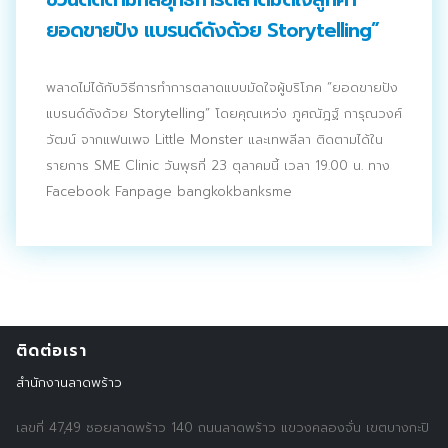
ยอดขายปัง แบรนด์ดังด้วย Storytelling”
พลาดไม่ได้กับวิธีการทำการตลาดแบบมัดใจผู้บริโภค “ยอดขายปัง
แบรนด์ดังด้วย Storytelling” โดยคุณเหว่ง ภูศณัฎฐ์ การุณวงศ์
วัฒน์ จากแฟนเพจ Little Monster และเทพลีลา ติดตามได้ใน
รายการ SME Clinic วันพุธที่ 23 ตุลาคมนี้ เวลา 19.00 น. ทาง
Facebook Fanpage bangkokbanksme
Search
Search
for:
ติดต่อเรา
สำนักงานลาดพร้าว
เลขที่ 47,49 ซอยลาดพร้าว 140 ถนนลาดพร้าว แขวงคลองจั่น เขตบางกะปิ