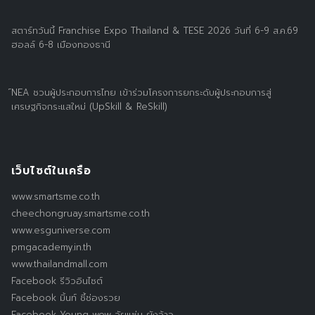
สตาร์ทวันนี้ Franchise Expo Thailand & TESE 2026 วันที่ 6-9 ส.ค.69
ฮอลล์ 6-8 เมืองทองธานี
์NEA ชวนผู้ประกอบการไทย เข้าร่วมโครงการยกระดับผู้ประกอบการสู่
เศรษฐกิจกระแสใหม่ (UpSkill & ReSkill)
เว็บไซต์ในเครือ
www.smartsme.co.th
cheechongruay.smartsme.co.th
www.esguniverse.com
pmgacademy.in.th
www.thailandmall.com
Facebook รีวิวอินไซต์
Facebook มิ้นท์ ชี้ช่องรวย
Facebook Young wow วัยแซ่บ ยังว้าว