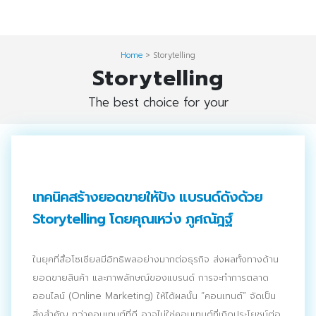
Skip
Digital Solution
to
Event & Exhibition Solution
content
Home
>
Storytelling
Storytelling
intro
The best choice for your
Media Solution
Seminar Service Solution
Trading & E-Commerce Solution
เทคนิคสร้างยอดขายให้ปัง แบรนด์ดังด้วย
ข้อมูลบริษัท
Storytelling โดยคุณเหว่ง ภูศณัฎฐ์
จัดงานแสดงสินค้าและอีเว้นท์ต่าง ๆ
ในยุคที่สื่อโซเชียลมีอิทธิพลอย่างมากต่อธุรกิจ ส่งผลทั้งทางด้าน
ติดต่อเรา
ยอดขายสินค้า และภาพลักษณ์ของแบรนด์ การจะทำการตลาด
ออนไลน์ (Online Marketing) ให้ได้ผลนั้น “คอนเทนต์” จัดเป็น
บริการของเรา
สิ่งสำคัญ ทว่าคอนเทนต์ที่ดี อาจไม่ใช่คอนเทนต์ที่เกิดประโยชน์ต่อ