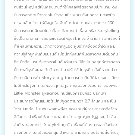
ประชาสัมพันธ์ผ่านสื่อออฟไลน์และสื่อออนไลน์
คนส่วนใหญ่ แต่เป็นคอนเทนต์ที่ให้ผลลัพธ์ตรงกลุ่มเป้าหมาย ดัง
นั้นการส่งต่อเรื่องราวไปยังกลุ่มเป้าหมาย ทั้งบทความ ภาพนิ่ง
ผลงานของเรา
ภาพเคลื่อนไหว ให้ดึงดูดใจ จึงต้องโดดเด่นและแตกต่าง วิธีที่
นักการตลาดนิยมใช้มากที่สุด คือการเล่าเรื่อง หรือ Storytelling
ผลิตสิ่งพิมพ์และที่เกี่ยวข้อง
ซึ่งเป็นกลยุทธ์การสร้างแบรนด์ให้ผู้บริโภคจดจำผ่านการเล่าเรื่องที่
ทำให้สินค้ามีความแตกต่างจากคู่แข่ง ผู้บริโภคจึงจดจำได้ และมี
พัฒนาผลิตภัณฑ์
ความรู้สึกผูกพันกับแบรนด์ เมื่อนึกถึงสินค้าในตลาดกลุ่มเดียวกัน
หน้าแรก
ก็จะนึกถึงแบรนด์ของเราเป็นอันดับแรก นี่จึงเป็นกลยุทธ์การตลาด
ขั้นเทพที่ธุรกิจเอสเอ็มอีควรนำมาปรับใช้กับธุรกิจ ทั้งนี้หากกล่าว
อบรมสัมมนาออฟไลน์และออนไลน์
ถึงเทคนิคการทำ Storytelling โดยการทำคลิปวิดีโอ วงการนี้คง
ไม่มีใครไม่รู้จัก คุณเหว่ง ภูศณัฎฐ์ การุณวงศ์วัฒน์ เจ้าของเพจ
Little Monster ผู้ผลิตคอนเทนต์แนวครอบครัว บอกเล่า
ประสบการณ์คุณแม่มือใหม่ที่มีผู้ติดตามกว่า 2.7 ล้านคน และเป็น
‘อาแปะเหว่ง’ ในแฟนเพจเทพลีลา คอนเทนต์ผู้ชายสายฮาที่สร้าง
สีสันการเล่าเรื่องได้อย่างน่าสนใจ โดย คุณภูศณัฎฐ์ ระบุว่า สิ่ง
สำคัญของการทำ Storytelling คือ เรื่องที่ต้องการเล่านั้นต้อง
ตรงกับความสนใจของกลุ่มเป้าหมาย สามารถตอบโจทย์สิ่งที่คนดู