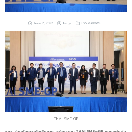
ประชาสัมพันธ์ผ่านสื่อออฟไลน์และสื่อออนไลน์
ผลงานของเรา
June 2, 2022
kanya
ข่าวและกิจกรรม
ผลิตสิ่งพิมพ์และที่เกี่ยวข้อง
พัฒนาผลิตภัณฑ์
หน้าแรก
อบรมสัมมนาออฟไลน์และออนไลน์
THAI SME-GP
สสว. ร่วมกับกรมบัญชีกลาง สร้างระบบ
THAI SME
–
GP
หนุนแต้มต่อ