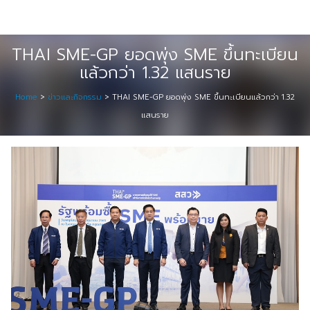
Skip
Digital Solution
to
Event & Exhibition Solution
content
THAI SME-GP ยอดพุ่ง SME ขึ้นทะเบียน
แล้วกว่า 1.32 แสนราย
intro
Home
>
ข่าวและกิจกรรม
>
THAI SME-GP ยอดพุ่ง SME ขึ้นทะเบียนแล้วกว่า 1.32
Media Solution
แสนราย
Seminar Service Solution
Trading & E-Commerce Solution
ข้อมูลบริษัท
จัดงานแสดงสินค้าและอีเว้นท์ต่าง ๆ
ติดต่อเรา
บริการของเรา