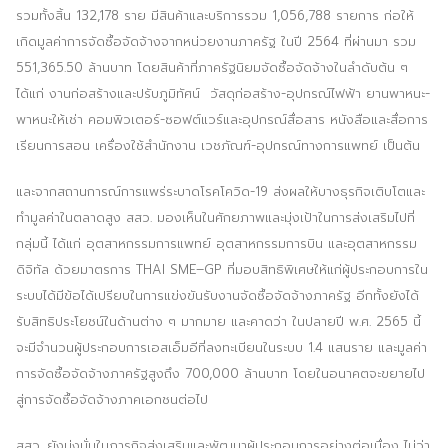
รวมทั้งสิ้น 132,178 ราย มีสินค้าและบริการรวม 1,056,788 รายการ ก่อให้
เกิดมูลค่าการจัดซื้อจัดจ้างจากหน่วยงานภาครัฐ ในปี 2564 ที่ผ่านมา รวม
551,365.50 ล้านบาท โดยสินค้าที่ภาครัฐนิยมจัดซื้อจัดจ้างในลำดับต้น ๆ
ได้แก่ งานก่อสร้างและปรับภูมิทัศน์ วัสดุก่อสร้าง-อุปกรณ์ไฟฟ้า ยานพาหนะ-
พาหนะให้เช่า คอมพิวเตอร์-ซอฟต์แวร์และอุปกรณ์สื่อสาร หนังสือและสื่อการ
เรียนการสอน เครื่องใช้สำนักงาน เวชภัณฑ์-อุปกรณ์ทางการแพทย์ เป็นต้น
และจากสถานการณ์การแพร่ระบาดโรคโควิด-19 ส่งผลให้บางธุรกิจเติบโตและ
ทำมูลค่าในตลาดสูง สสว. มองเห็นในศักยภาพและมุ่งเป้าในการส่งเสริมไปที่
กลุ่มนี้ ได้แก่ อุตสาหกรรมการแพทย์ อุตสาหกรรมการบิน และอุตสาหกรรม
ดิจิทัล ด้วยมาตรการ THAI SME–GP ที่มอบสิทธิพิเศษให้แก่ผู้ประกอบการใน
ระบบได้มีข้อได้เปรียบในการแข่งขันรับงานจัดซื้อจัดจ้างภาครัฐ อีกทั้งยังได้
รับสิทธิประโยชน์ในด้านต่าง ๆ มากมาย และคาดว่า ในปลายปี พ.ศ. 2565 นี้
จะมีจำนวนผู้ประกอบการเอสเอ็มอีที่ลงทะเบียนในระบบ 1.4 แสนราย และมูลค่า
การจัดซื้อจัดจ้างภาครัฐสูงถึง 700,000 ล้านบาท โดยในอนาคตจะขยายไป
สู่การจัดซื้อจัดจ้างภาคเอกชนต่อไป
สสว. ยังมุ่งมั่นในภารกิจส่งเสริมและพัฒนาผู้ประกอบการอย่างต่อเนื่อง ไม่ว่า