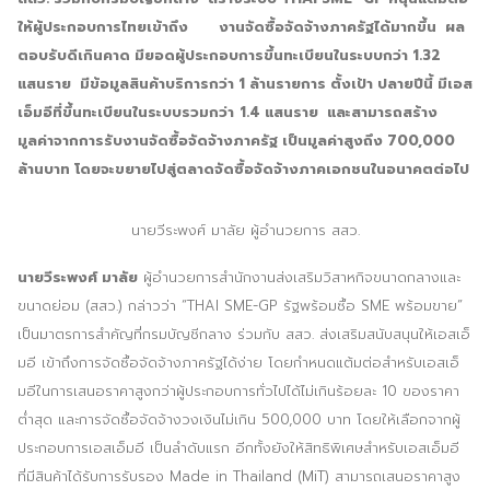
ให้ผู้ประกอบการไทยเข้าถึง
งานจัดซื้อจัดจ้างภาครัฐได้มากขึ้น ผล
ตอบรับดีเกินคาด มียอดผู้ประกอบการขึ้นทะเบียนในระบบกว่า
1
.
32
แสนราย มีข้อมูลสินค้าบริการกว่า
1
ล้านรายการ ตั้งเป้า ปลายปีนี้ มีเอส
เอ็มอีที่ขึ้นทะเบียนในระบบรวมกว่า
1
.
4
แสนราย และสามารถสร้าง
มูลค่าจากการรับงานจัดซื้อจัดจ้างภาครัฐ เป็นมูลค่าสูงถึง 700,000
ล้านบาท โดยจะขยายไปสู่ตลาดจัดซื้อจัดจ้างภาคเอกชนในอนาคตต่อไป
นายวีระพงศ์ มาลัย ผู้อำนวยการ สสว.
นายวีระพงศ์ มาลัย
ผู้อำนวยการสำนักงานส่งเสริมวิสาหกิจขนาดกลางและ
ขนาดย่อม (สสว.) กล่าวว่า “THAI SME-GP รัฐพร้อมซื้อ SME พร้อมขาย”
เป็นมาตรการสำคัญที่กรมบัญชีกลาง ร่วมกับ สสว. ส่งเสริมสนับสนุนให้เอสเอ็
มอี เข้าถึงการจัดซื้อจัดจ้างภาครัฐได้ง่าย โดยกำหนดแต้มต่อสำหรับเอสเอ็
มอีในการเสนอราคาสูงกว่าผู้ประกอบการทั่วไปได้ไม่เกินร้อยละ 10 ของราคา
ต่ำสุด และการจัดซื้อจัดจ้างวงเงินไม่เกิน 500,000 บาท โดยให้เลือกจากผู้
ประกอบการเอสเอ็มอี เป็นลำดับแรก อีกทั้งยังให้สิทธิพิเศษสำหรับเอสเอ็มอี
ที่มีสินค้าได้รับการรับรอง Made in Thailand (MiT) สามารถเสนอราคาสูง